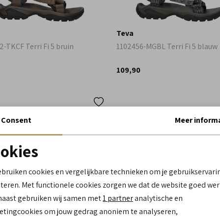
Teva
-TKCF Terri Fi 5 bruin
1102456-MGBL Terri Fi 5 blauw
109,90
Consent
Meer inform
okies
Noodzakelijke cookies
personalisatie cookies
ebruiken cookies en vergelijkbare technieken om je gebruikservari
teren. Met functionele cookies zorgen we dat de website goed wer
Analytische cookies
Marketing cookies
naast gebruiken wij samen met
1 partner
analytische en
tingcookies om jouw gedrag anoniem te analyseren,