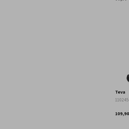
Teva
1102456
109,9