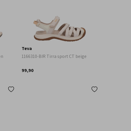
Teva
en
1166310-BIR Tirra sport CT beige
99,90