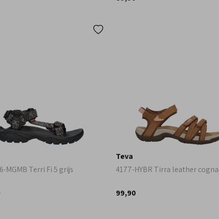
Teva
-MGMB Terri Fi 5 grijs
4177-HYBR Tirra leather cogna
0
99,90