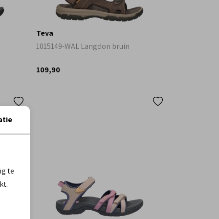
Teva
1015149-WAL Langdon bruin
109,90
atie
ng te
kt.