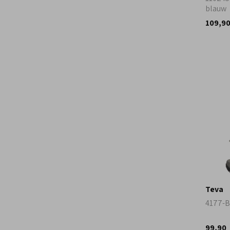
blauw
109,9
Teva
4177-B
99,90