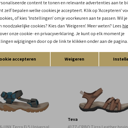
sonaliseerde content te tonen en relevante advertenties aan te b
Teva
nt zelf bepalen welke cookies je accepteert. Klik op 'Accepteren' vo
5-FRGY Terra Fi Lite suede
1166230-CDLN Grandview Max 
cookies, of kies 'Instellingen' om je voorkeuren aan te passen. Wil je
groen
n noodzakelijke cookies? Kies dan 'Weigeren'. Meer weten? Lees
hi
129,90
 over onze cookie- en privacyverklaring. Je kunt op elk moment je
llingen wijzigingen door op de link te klikken onder aan de pagina.
Opslaan
Terug
ookie accepteren
Weigeren
Instell
Teva
6-UNX Terra Fi 5 Universal
4177-CRBO Tirra Leather bruin