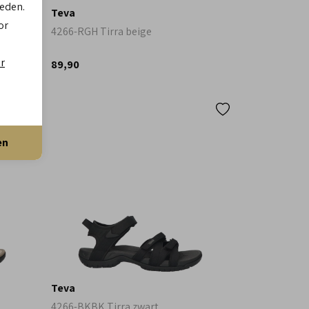
ieden.
Teva
or
Sandal
4266-RGH Tirra beige
er
89,90
en
Teva
4266-BKBK Tirra zwart