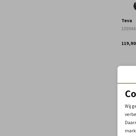
Teva
1099442
119,90
Co
Wij g
verbe
Daar
marke