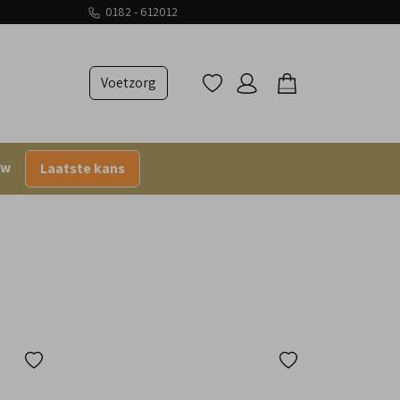
0182 - 612012
Voetzorg
uw
Laatste kans