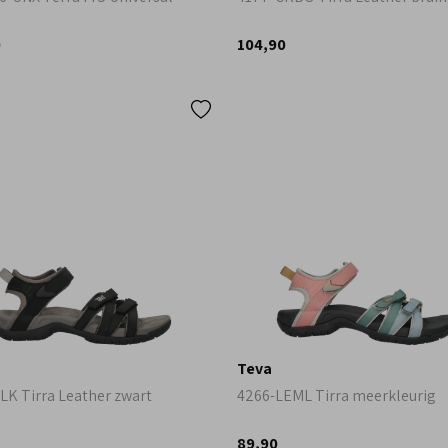
0
104,90
Teva
LK Tirra Leather zwart
4266-LEML Tirra meerkleurig
89,90