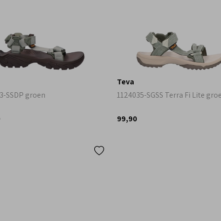
Teva
3-SSDP groen
1124035-SGSS Terra Fi Lite gro
0
99,90