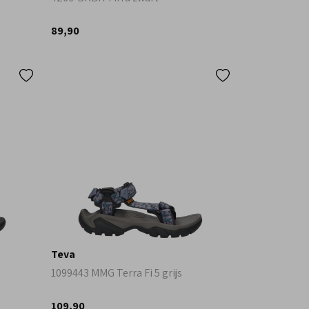
89,90
Teva
1099443 MMG Terra Fi 5 grijs
109,90