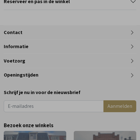
Reserveer en pas in de winkel
Contact
Informatie
Telefoon
Voetzorg
0182 - 612012
Openingstijden
Maandag
Gesloten
Schrijf je nu in voor de nieuwsbrief
Dinsdag
9:00 - 18:00
Aanmelden
Woensdag
9:00 - 18:00
Donderdag
9:00 - 18:00
Bezoek onze winkels
Vrijdag
9:00 - 18:00
Zaterdag
9:00 - 17:00