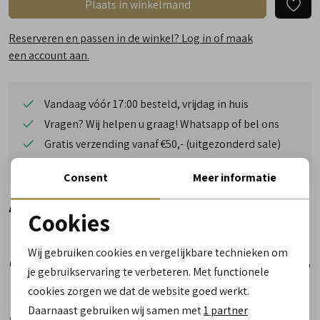
Plaats in winkelmand
Reserveren en passen in de winkel? Log in of maak
een account aan.
Vandaag vóór 17:00 besteld, vrijdag in huis
Vragen? Wij helpen u graag! Whatsapp of bel ons
Gratis verzending vanaf €50,- (uitgezonderd sale)
Reserveer- en passervice in de winkel!
Consent
Meer informatie
Alternatieve kleuren
Cookies
Noodzakelijke cookies
Wij gebruiken cookies en vergelijkbare technieken om
personalisatie cookies
je gebruikservaring te verbeteren. Met functionele
cookies zorgen we dat de website goed werkt.
Analytische cookies
Daarnaast gebruiken wij samen met
1 partner