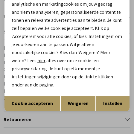
Marketing cookies
analytische en marketingcookies om jouw gedrag
anoniem te analyseren, gepersonaliseerde content te
Winkelvoorraad
tonen en relevante advertenties aan te bieden. Je kunt
zelf bepalen welke cookies je accepteert. Klik op
Specificaties
'Accepteren' voor alle cookies, of kies 'Instellingen' om
je voorkeuren aan te passen. Wil je alleen
Merk
Teva
noodzakelijke cookies? Kies dan 'Weigeren'. Meer
Leveranciercode
4266-LEML Tirra
weten? Lees
hier
alles over onze cookie- en
Bestelcode
00025962-99
privacyverklaring. Je kunt op elk moment je
Categorie
Outdoor sandalen dames
instellingen wijzigingen door op de link te klikken
Kleur
Meerkleurig
Materiaal buitenkant
Textiel
onder aan de pagina.
Materiaal binnenkant
Textiel
Opslaan
Terug
Zool
Rubber
Cookie accepteren
Weigeren
Instellen
Retourneren