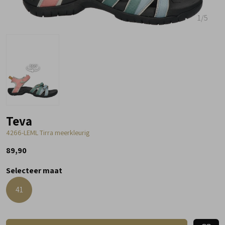
1
/5
Teva
4266-LEML Tirra meerkleurig
89,90
Selecteer maat
41