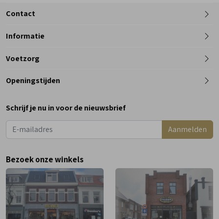
Contact
Informatie
Telefoon
Voetzorg
0182 - 612012
Openingstijden
Maandag
Gesloten
Schrijf je nu in voor de nieuwsbrief
Dinsdag
9:00 - 18:00
Aanmelden
Woensdag
9:00 - 18:00
Donderdag
9:00 - 18:00
Bezoek onze winkels
Vrijdag
9:00 - 18:00
Zaterdag
9:00 - 17:00