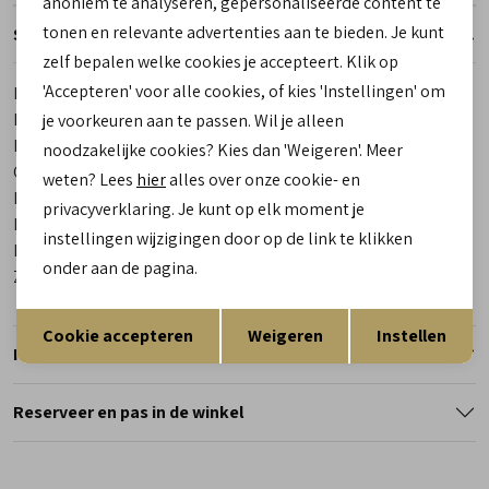
anoniem te analyseren, gepersonaliseerde content te
tonen en relevante advertenties aan te bieden. Je kunt
Specificaties
zelf bepalen welke cookies je accepteert. Klik op
'Accepteren' voor alle cookies, of kies 'Instellingen' om
Merk
Teva
Leveranciercode
1001474-CLBP Terra Fi Lite
je voorkeuren aan te passen. Wil je alleen
Bestelcode
00027692-1
noodzakelijke cookies? Kies dan 'Weigeren'. Meer
Categorie
Outdoor sandalen dames
weten? Lees
hier
alles over onze cookie- en
Kleur
Zwart
privacyverklaring. Je kunt op elk moment je
Materiaal buitenkant
Combinatie materiaal
instellingen wijzigingen door op de link te klikken
Materiaal binnenkant
Textiel
onder aan de pagina.
Zool
Rubber
Opslaan
Terug
Cookie accepteren
Weigeren
Instellen
Retourneren
Reserveer en pas in de winkel