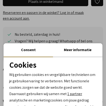
Plaats in winkelmand
Reserveren en passen in de winkel? Log in of maak
een account aan.
Nu besteld, zaterdag in huis!
Vragen? Wij helpen u graag! Whatsapp of bel ons
Gratis verzending vanaf €50,- (uitgezonderd sale)
Consent
Meer informatie
Reserveer- en passervice in de winkel!
Cookies
Alternatieve kleuren
Noodzakelijke cookies
Wij gebruiken cookies en vergelijkbare technieken om
personalisatie cookies
je gebruikservaring te verbeteren. Met functionele
cookies zorgen we dat de website goed werkt.
Analytische cookies
Daarnaast gebruiken wij samen met
1 partner
Marketing cookies
analytische en marketingcookies om jouw gedrag
Winkelvoorraad