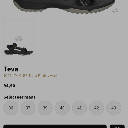
1
/5
Teva
1001474-CLBP Terra Fi Lite zwart
94,90
Selecteer maat
36
37
39
40
41
42
43