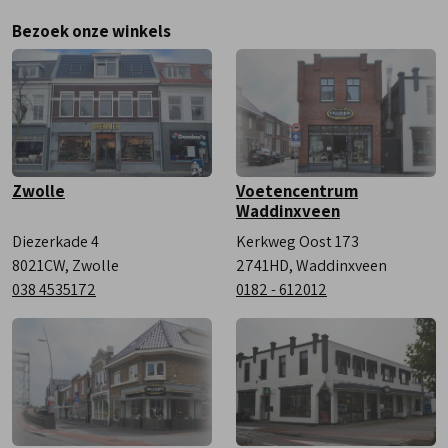
Donderdag
9:00 - 18:00
Bezoek onze winkels
Vrijdag
9:00 - 18:00
Zaterdag
9:00 - 17:00
Zwolle
Voetencentrum
Waddinxveen
Diezerkade 4
Kerkweg Oost 173
8021CW, Zwolle
2741HD, Waddinxveen
038 4535172
0182 - 612012