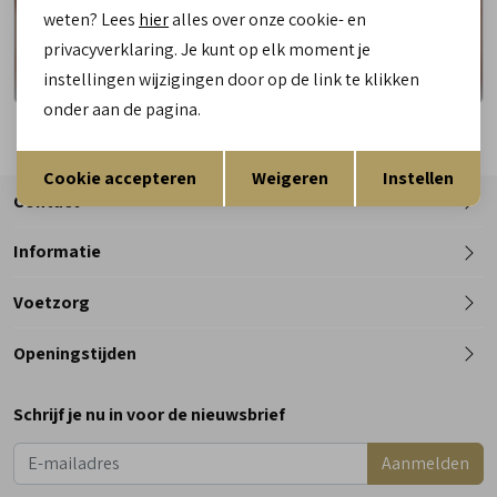
weten? Lees
hier
alles over onze cookie- en
privacyverklaring. Je kunt op elk moment je
instellingen wijzigingen door op de link te klikken
onder aan de pagina.
Opslaan
Terug
Cookie accepteren
Weigeren
Instellen
Contact
Informatie
Telefoon
Voetzorg
0182 - 612012
Openingstijden
Maandag
Gesloten
Schrijf je nu in voor de nieuwsbrief
Dinsdag
9:00 - 18:00
Aanmelden
Woensdag
9:00 - 18:00