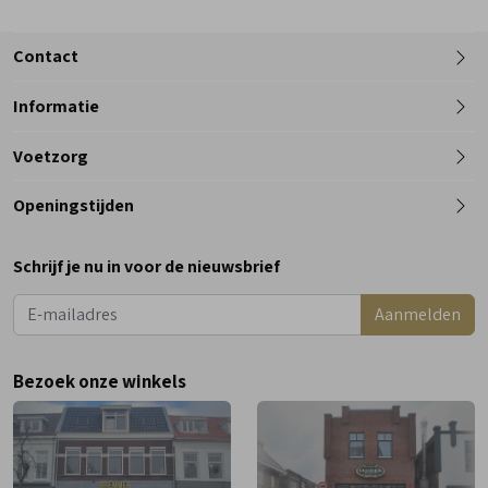
Contact
Informatie
Telefoon
Voetzorg
0182 - 612012
Openingstijden
Maandag
Gesloten
Schrijf je nu in voor de nieuwsbrief
Dinsdag
9:00 - 18:00
Aanmelden
Woensdag
9:00 - 18:00
Donderdag
9:00 - 18:00
Bezoek onze winkels
Vrijdag
9:00 - 18:00
Zaterdag
9:00 - 17:00