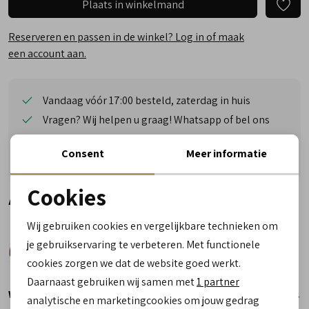
Plaats in winkelmand
Reserveren en passen in de winkel? Log in of maak
een account aan.
Vandaag vóór 17:00 besteld, zaterdag in huis
Vragen? Wij helpen u graag! Whatsapp of bel ons
Gratis verzending vanaf €50,- (uitgezonderd sale)
Consent
Meer informatie
Reserveer- en passervice in de winkel!
Cookies
Alternatieve kleuren
Noodzakelijke cookies
Wij gebruiken cookies en vergelijkbare technieken om
personalisatie cookies
je gebruikservaring te verbeteren. Met functionele
cookies zorgen we dat de website goed werkt.
Analytische cookies
Daarnaast gebruiken wij samen met
1 partner
Winkelvoorraad
Marketing cookies
analytische en marketingcookies om jouw gedrag