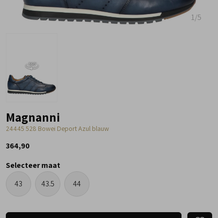
1
/5
Magnanni
24445 528 Bowei Deport Azul blauw
364,90
Selecteer maat
43
43.5
44