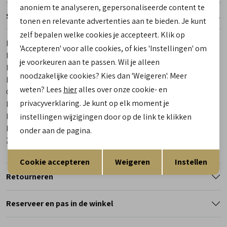
anoniem te analyseren, gepersonaliseerde content te
Specificaties
tonen en relevante advertenties aan te bieden. Je kunt
zelf bepalen welke cookies je accepteert. Klik op
Merk
Magnanni
'Accepteren' voor alle cookies, of kies 'Instellingen' om
Leveranciercode
24445 528 Bowei Deport Azul
je voorkeuren aan te passen. Wil je alleen
Bestelcode
00027372-80
noodzakelijke cookies? Kies dan 'Weigeren'. Meer
Los voetbed
Ja
weten? Lees
hier
alles over onze cookie- en
Categorie
Sneakers | veterschoenen
privacyverklaring. Je kunt op elk moment je
Kleur
Blauw
Materiaal buitenkant
Leer
instellingen wijzigingen door op de link te klikken
Materiaal binnenkant
Leer
onder aan de pagina.
Zool
Rubber
Opslaan
Terug
Cookie accepteren
Weigeren
Instellen
Retourneren
Reserveer en pas in de winkel