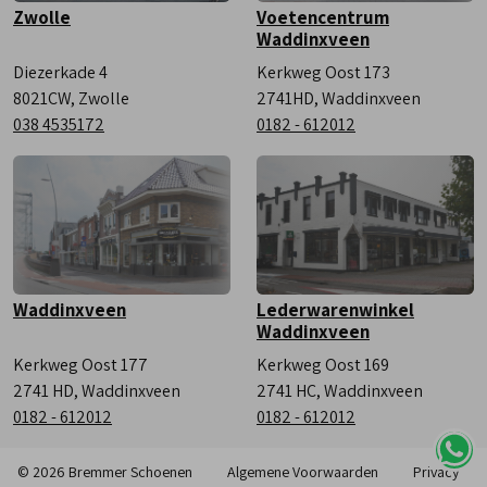
Zwolle
Voetencentrum
Waddinxveen
Diezerkade 4
Kerkweg Oost 173
8021CW, Zwolle
2741HD, Waddinxveen
038 4535172
0182 - 612012
Waddinxveen
Lederwarenwinkel
Waddinxveen
Kerkweg Oost 177
Kerkweg Oost 169
2741 HD, Waddinxveen
2741 HC, Waddinxveen
0182 - 612012
0182 - 612012
© 2026 Bremmer Schoenen
Algemene Voorwaarden
Privacy