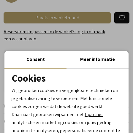
Plaats in winkelmand
Reserveren en passen in de winkel? Log in of maak
een account aan.
Vandaag vóór 17:00 besteld, zaterdag in huis
Consent
Meer informatie
Vragen? Wij helpen u graag! Whatsapp of bel ons
Cookies
Gratis verzending vanaf €50,- (uitgezonderd sale)
Noodzakelijke cookies
Reserveer- en passervice in de winkel!
Wij gebruiken cookies en vergelijkbare technieken om
personalisatie cookies
je gebruikservaring te verbeteren. Met functionele
Winkelvoorraad
cookies zorgen we dat de website goed werkt.
Analytische cookies
Daarnaast gebruiken wij samen met
1 partner
Marketing cookies
Specificaties
analytische en marketingcookies om jouw gedrag
anoniem te analyseren, gepersonaliseerde content te