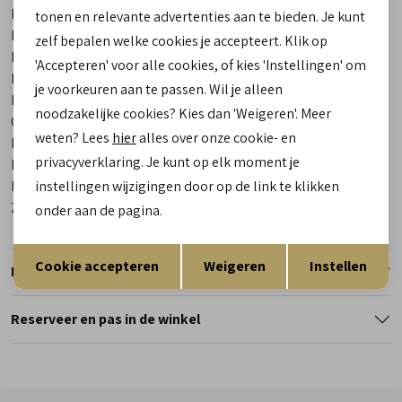
Merk
Ganter
tonen en relevante advertenties aan te bieden. Je kunt
Leveranciercode
251922 6364 High Flyer Herren
zelf bepalen welke cookies je accepteert. Klik op
Bestelcode
00027785-20
'Accepteren' voor alle cookies, of kies 'Instellingen' om
Breedtemaat
H
je voorkeuren aan te passen. Wil je alleen
Los voetbed
Ja
noodzakelijke cookies? Kies dan 'Weigeren'. Meer
Categorie
Sneakers | veterschoenen
weten? Lees
hier
alles over onze cookie- en
Kleur
Grijs
privacyverklaring. Je kunt op elk moment je
Materiaal buitenkant
Combinatie Leer
Materiaal binnenkant
Leer
instellingen wijzigingen door op de link te klikken
Zool
Rubber
onder aan de pagina.
Opslaan
Terug
Cookie accepteren
Weigeren
Instellen
Retourneren
Reserveer en pas in de winkel