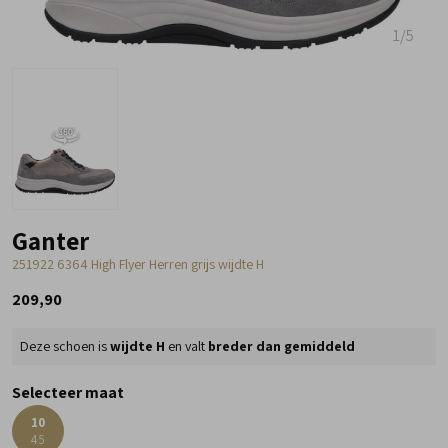
1
/5
Ganter
251922 6364 High Flyer Herren grijs wijdte H
209,90
Deze schoen is
wijdte H
en valt
breder dan gemiddeld
Selecteer maat
10
45