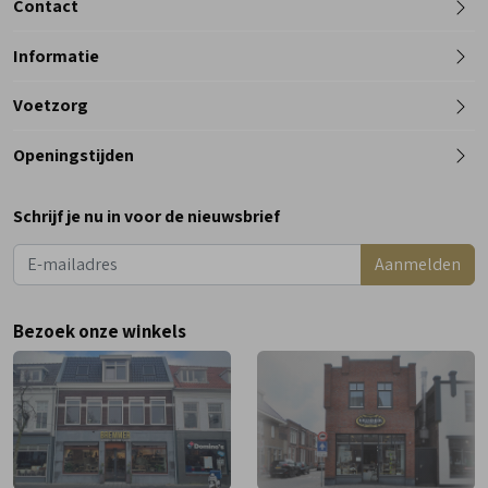
Contact
Informatie
Telefoon
Voetzorg
0182 - 612012
Openingstijden
Maandag
Gesloten
Schrijf je nu in voor de nieuwsbrief
Dinsdag
9:00 - 18:00
Aanmelden
Woensdag
9:00 - 18:00
Donderdag
9:00 - 18:00
Bezoek onze winkels
Vrijdag
9:00 - 18:00
Zaterdag
9:00 - 17:00