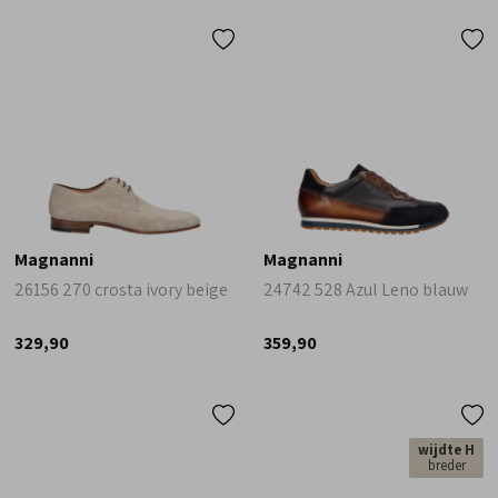
Magnanni
Magnanni
26156 270 crosta ivory beige
24742 528 Azul Leno blauw
329,90
359,90
wijdte H
breder