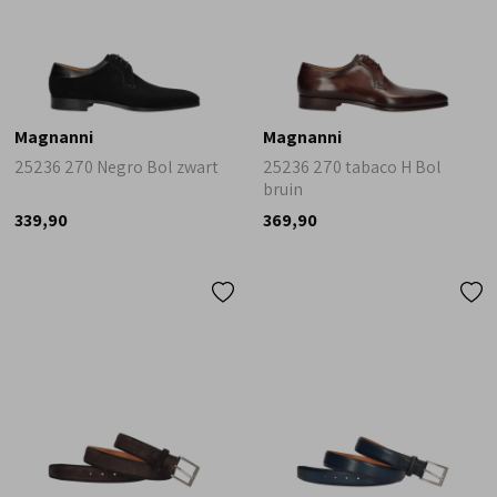
Magnanni
Magnanni
25236 270 Negro Bol zwart
25236 270 tabaco H Bol
bruin
339,90
369,90