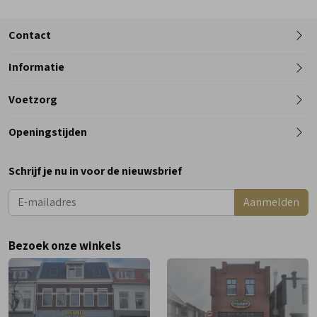
Contact
Informatie
Telefoon
Voetzorg
0182 - 612012
Openingstijden
Maandag
Gesloten
Schrijf je nu in voor de nieuwsbrief
Dinsdag
9:00 - 18:00
Aanmelden
Woensdag
9:00 - 18:00
Donderdag
9:00 - 18:00
Bezoek onze winkels
Vrijdag
9:00 - 18:00
Zaterdag
9:00 - 17:00