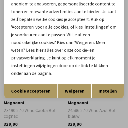
anoniem te analyseren, gepersonaliseerde content te
Magnanni
Magnanni
tonen en relevante advertenties aan te bieden. Je kunt
1078 wind tabaco bruin
23490 270 H-Bol Wind Azul
zelf bepalen welke cookies je accepteert. Klik op
blauw
'Accepteren' voor alle cookies, of kies 'Instellingen' om
119,90
329,90
je voorkeuren aan te passen. Wil je alleen
noodzakelijke cookies? Kies dan 'Weigeren'. Meer
weten? Lees
hier
alles over onze cookie- en
privacyverklaring. Je kunt op elk moment je
instellingen wijzigingen door op de link te klikken
onder aan de pagina.
Opslaan
Terug
Cookie accepteren
Weigeren
Instellen
Magnanni
Magnanni
23490 270 Wind Caoba Bol
24586 270 Wind Azul Bol
cognac
blauw
329,90
329,90