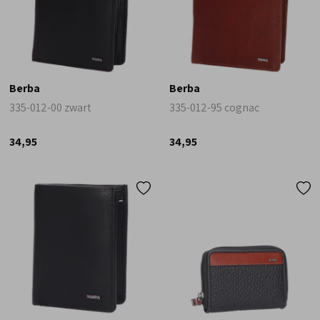
Berba
Berba
335-012-00 zwart
335-012-95 cognac
34,95
34,95