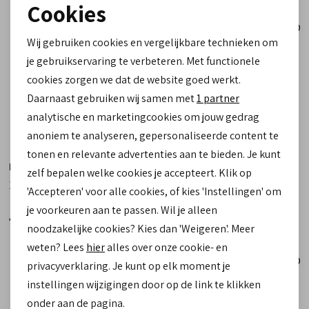
Cookies
Noodzakelijke cookies
Wij gebruiken cookies en vergelijkbare technieken om
personalisatie cookies
je gebruikservaring te verbeteren. Met functionele
cookies zorgen we dat de website goed werkt.
Analytische cookies
Daarnaast gebruiken wij samen met
1 partner
Marketing cookies
analytische en marketingcookies om jouw gedrag
anoniem te analyseren, gepersonaliseerde content te
tonen en relevante advertenties aan te bieden. Je kunt
Berba
Berba
zelf bepalen welke cookies je accepteert. Klik op
121-916-68 oranje
123-098-12 bruin
'Accepteren' voor alle cookies, of kies 'Instellingen' om
je voorkeuren aan te passen. Wil je alleen
49,95
29,95
noodzakelijke cookies? Kies dan 'Weigeren'. Meer
weten? Lees
hier
alles over onze cookie- en
privacyverklaring. Je kunt op elk moment je
instellingen wijzigingen door op de link te klikken
onder aan de pagina.