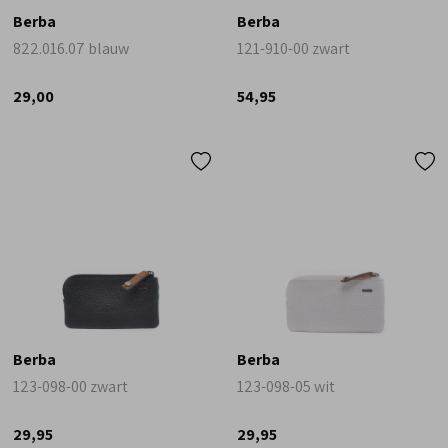
Berba
Berba
822.016.07 blauw
121-910-00 zwart
29,00
54,95
Berba
Berba
123-098-00 zwart
123-098-05 wit
29,95
29,95