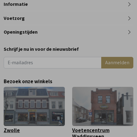
Informatie
Telefoon
Voetzorg
0182 - 612012
Openingstijden
Maandag
Gesloten
Schrijf je nu in voor de nieuwsbrief
Dinsdag
9:00 - 18:00
Aanmelden
Woensdag
9:00 - 18:00
Donderdag
9:00 - 18:00
Bezoek onze winkels
Vrijdag
9:00 - 18:00
Zaterdag
9:00 - 17:00
Zwolle
Voetencentrum
Waddinxveen