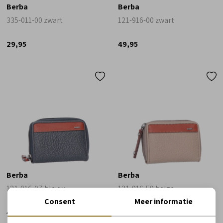
Berba
Berba
335-011-00 zwart
121-916-00 zwart
29,95
49,95
Berba
Berba
121-916-07 blauw
121-916-59 beige
Consent
Meer informatie
49,95
49,95