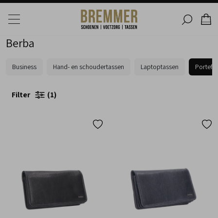
Berba
Business
Hand- en schoudertassen
Laptoptassen
Portefe
Filter
1