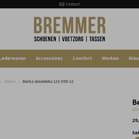
Contact
Lederwaren
Accessoires
Comfort
Merken
Nie
Berba
Berba sleuteletui
123-098-12
B
123
29
Se