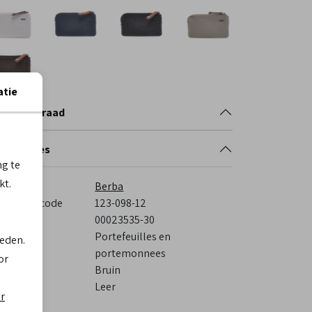
atie
nkelvoorraad
cificaties
ng te
kt.
rk
Berba
veranciercode
123-098-12
stelcode
00023535-30
tegorie
Portefeuilles en
ieden.
portemonnees
or
eur
Bruin
eriaal
Leer
er
itenkant