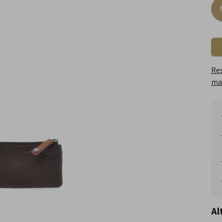
Res
maa
Al