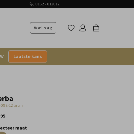
0182 - 612012
Voetzorg
uw
Laatste kans
erba
-098-12 bruin
,95
lecteer maat