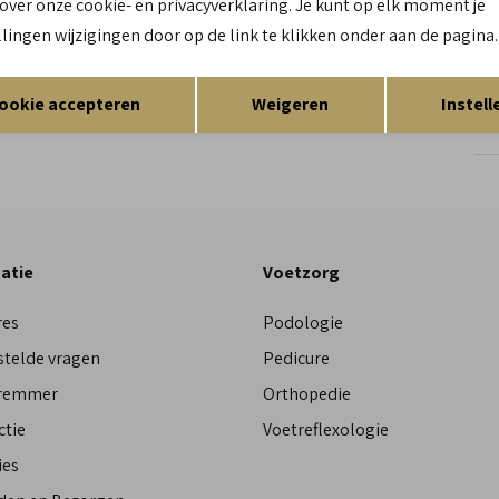
 over onze cookie- en privacyverklaring. Je kunt op elk moment je
llingen wijzigingen door op de link te klikken onder aan de pagina.
Re
Opslaan
Terug
ookie accepteren
Weigeren
Instell
Res
atie
Voetzorg
res
Podologie
stelde vragen
Pedicure
Bremmer
Orthopedie
ctie
Voetreflexologie
ies