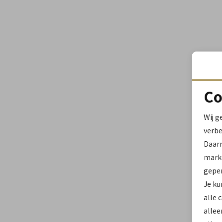
Co
Wij g
verbe
Daar
marke
geper
Je ku
alle 
allee