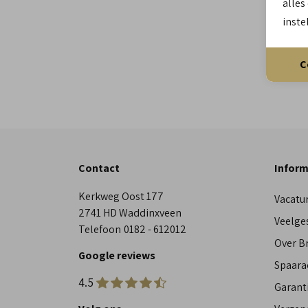
alles
inste
C
Contact
Inform
Kerkweg Oost 177
Vacatu
2741 HD Waddinxveen
Veelge
Telefoon
0182 - 612012
Over 
Google reviews
Spaara
4.5
Garant