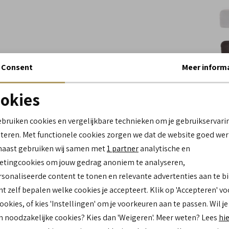
Consent
Meer inform
Wi
okies
Noodzakelijke cookies
personalisatie cookies
Spe
ebruiken cookies en vergelijkbare technieken om je gebruikservari
teren. Met functionele cookies zorgen we dat de website goed wer
Me
Analytische cookies
Marketing cookies
naast gebruiken wij samen met
1 partner
analytische en
Le
Be
tingcookies om jouw gedrag anoniem te analyseren,
Ca
sonaliseerde content te tonen en relevante advertenties aan te b
nt zelf bepalen welke cookies je accepteert. Klik op 'Accepteren' vo
Kl
cookies, of kies 'Instellingen' om je voorkeuren aan te passen. Wil je
Mat
n noodzakelijke cookies? Kies dan 'Weigeren'. Meer weten? Lees
hi
bu