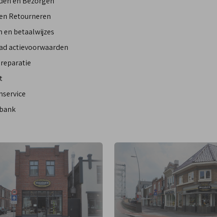
den en Bezorgen
 en Retourneren
 en betaalwijzes
ad actievoorwaarden
reparatie
t
nservice
bank