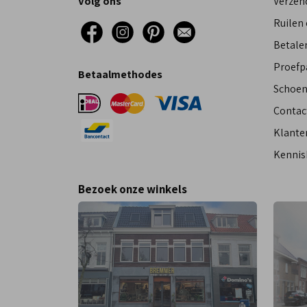
Volg ons
Verzen
Ruilen
Betalen
Proefp
Betaalmethodes
Schoen
Contac
Klante
Kennis
Bezoek onze winkels