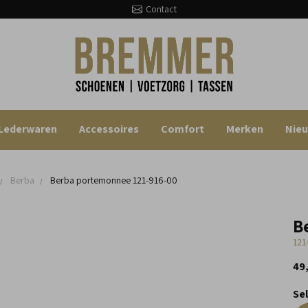
Contact
Lederwaren
Accessoires
Comfort
Merken
Nie
Berba
Berba portemonnee
121-916-00
B
121
49
Se