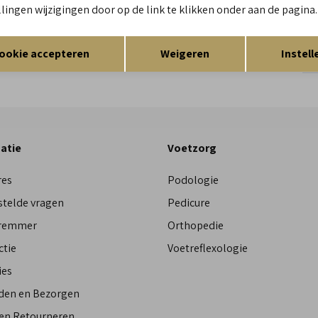
llingen wijzigingen door op de link te klikken onder aan de pagina.
Re
Opslaan
Terug
ookie accepteren
Weigeren
Instell
Res
atie
Voetzorg
res
Podologie
stelde vragen
Pedicure
Bremmer
Orthopedie
ctie
Voetreflexologie
ies
den en Bezorgen
 en Retourneren