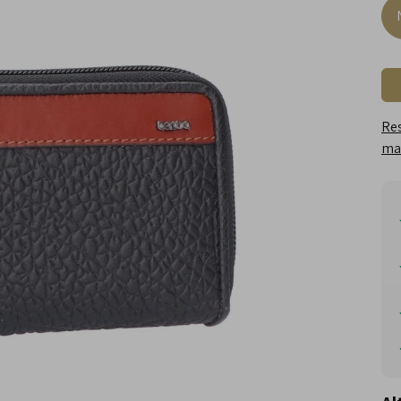
Res
maa