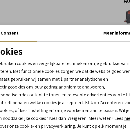
Al
Consent
Meer inform
Wi
okies
Spe
Noodzakelijke cookies
personalisatie cookies
ebruiken cookies en vergelijkbare technieken om je gebruikservari
Me
teren. Met functionele cookies zorgen we dat de website goed wer
Analytische cookies
Marketing cookies
Le
naast gebruiken wij samen met
1 partner
analytische en
Be
tingcookies om jouw gedrag anoniem te analyseren,
Ca
sonaliseerde content te tonen en relevante advertenties aan te b
Kl
nt zelf bepalen welke cookies je accepteert. Klik op 'Accepteren' vo
Mat
cookies, of kies 'Instellingen' om je voorkeuren aan te passen. Wil je
bu
n noodzakelijke cookies? Kies dan 'Weigeren'. Meer weten? Lees
hi
 over onze cookie- en privacyverklaring. Je kunt op elk moment je