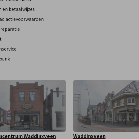
 en betaalwijzes
ad actievoorwaarden
reparatie
t
nservice
bank
ncentrum Waddinxveen
Waddinxveen