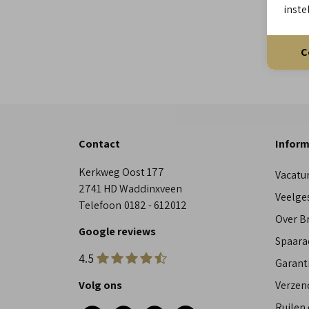
inste
C
Contact
Inform
Kerkweg Oost 177
Vacatu
2741 HD Waddinxveen
Veelge
Telefoon
0182 - 612012
Over 
Google reviews
Spaara
4.5
Garant
Volg ons
Verzen
Ruilen