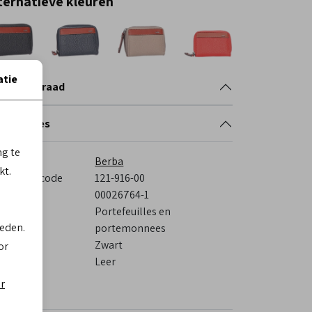
ternatieve kleuren
atie
nkelvoorraad
cificaties
ng te
rk
Berba
kt.
veranciercode
121-916-00
stelcode
00026764-1
tegorie
Portefeuilles en
ieden.
portemonnees
eur
Zwart
or
eriaal
Leer
itenkant
er