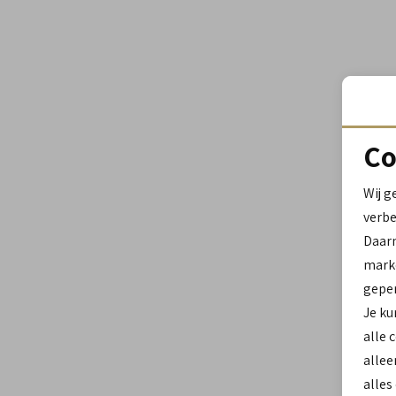
Co
Wij g
verbe
Daar
marke
geper
Je ku
alle 
allee
alles