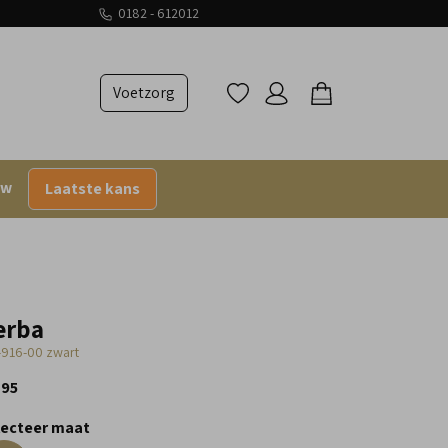
0182 - 612012
Voetzorg
uw
Laatste kans
erba
-916-00 zwart
,95
lecteer maat