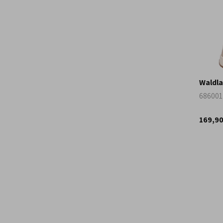
Waldla
686001
169,9