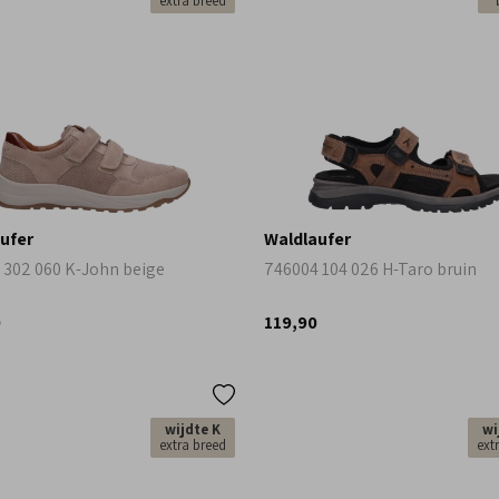
extra breed
ufer
Waldlaufer
 302 060 K-John beige
746004 104 026 H-Taro bruin
0
119,90
wijdte K
wi
extra breed
ext