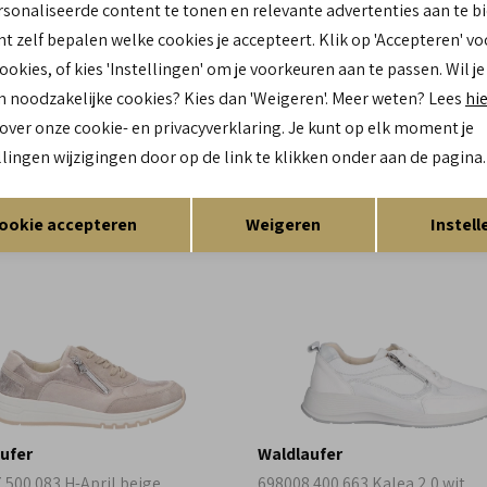
sonaliseerde content te tonen en relevante advertenties aan te b
ufer
Waldlaufer
nt zelf bepalen welke cookies je accepteert. Klik op 'Accepteren' vo
 131 070 H-willow beige
831004 500 698 M-Tonia beige
cookies, of kies 'Instellingen' om je voorkeuren aan te passen. Wil je
n noodzakelijke cookies? Kies dan 'Weigeren'. Meer weten? Lees
hi
149,90
 over onze cookie- en privacyverklaring. Je kunt op elk moment je
llingen wijzigingen door op de link te klikken onder aan de pagina.
Opslaan
Terug
wi
ext
ookie accepteren
Weigeren
Instell
ufer
Waldlaufer
 500 083 H-April beige
698008 400 663 Kalea 2.0 wit