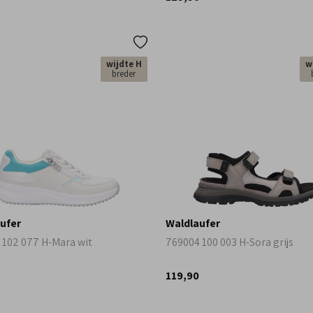
wijdte H
w
breder
ufer
Waldlaufer
 102 077 H-Mara wit
769004 100 003 H-Sora grijs
119,90