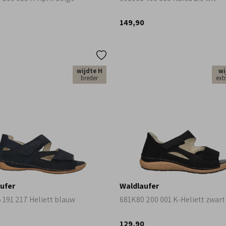
149,90
wijdte H
wi
breder
ext
ufer
Waldlaufer
 191 217 Heliett blauw
681K80 200 001 K-Heliett zwart
129,90