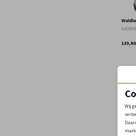
Waldla
640004
139,90
Co
Wij g
verbe
Daar
marke