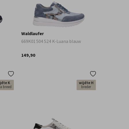
Waldlaufer
669K01 504 524 K-Luana blauw
149,90
jdte K
wijdte H
ra breed
breder