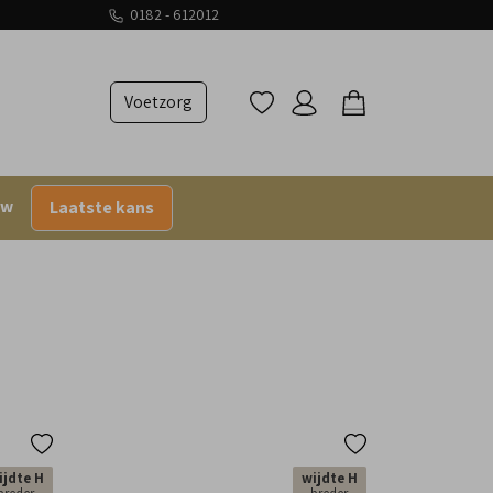
0182 - 612012
Voetzorg
uw
Laatste kans
ijdte H
wijdte H