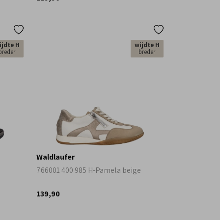
ijdte H
wijdte H
breder
breder
Waldlaufer
766001 400 985 H-Pamela beige
139,90