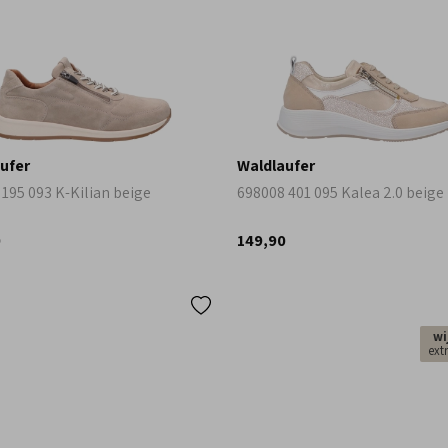
ufer
Waldlaufer
 195 093 K-Kilian beige
698008 401 095 Kalea 2.0 beige
0
149,90
wi
ext