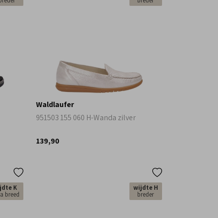
breder
breder
Waldlaufer
951503 155 060 H-Wanda zilver
139,90
jdte K
wijdte H
ra breed
breder