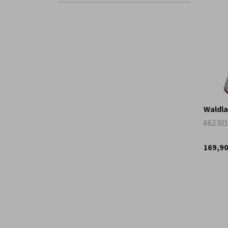
Waldla
662301
169,9