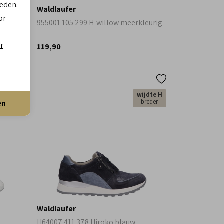
ieden.
Waldlaufer
or
955001 105 299 H-willow meerkleurig
er
119,90
jdte K
wijdte H
ra breed
breder
en
Waldlaufer
H64007 411 378 Hiroko blauw