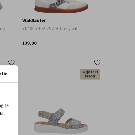
Waldlaufer
rig
704005 402 297 H-Daisy wit
139,90
jdte M
wijdte H
atie
i breed
breder
ng te
kt.