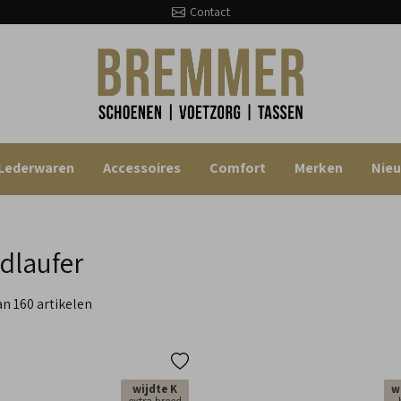
Contact
Lederwaren
Accessoires
Comfort
Merken
Nie
dlaufer
van 160 artikelen
wijdte K
w