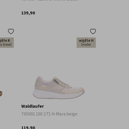
139,90
jdte K
wijdte H
ra breed
breder
Waldlaufer
765001 100 271 H-Mara beige
119,90