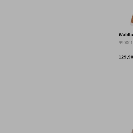
Waldla
990001
129,9