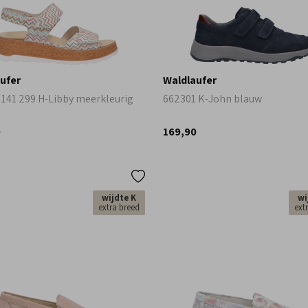
ufer
Waldlaufer
 141 299 H-Libby meerkleurig
662301 K-John blauw
0
169,90
wijdte K
wi
extra breed
ext