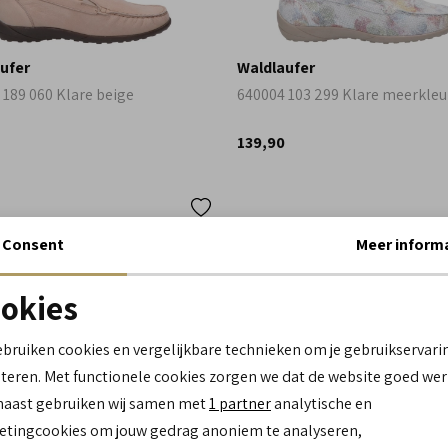
ufer
Waldlaufer
 189 060 Klare beige
640004 103 299 Klare meerkleu
139,90
wijdte H
wi
Consent
Meer inform
breder
Max
okies
Noodzakelijke cookies
personalisatie cookies
ebruiken cookies en vergelijkbare technieken om je gebruikservari
teren. Met functionele cookies zorgen we dat de website goed wer
Analytische cookies
Marketing cookies
naast gebruiken wij samen met
1 partner
analytische en
tingcookies om jouw gedrag anoniem te analyseren,