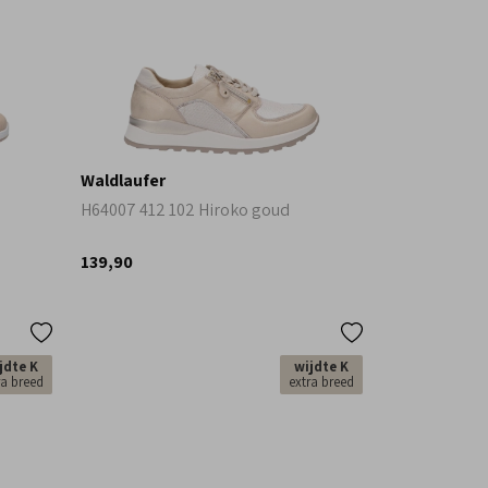
Waldlaufer
H64007 412 102 Hiroko goud
139,90
jdte K
wijdte K
ra breed
extra breed