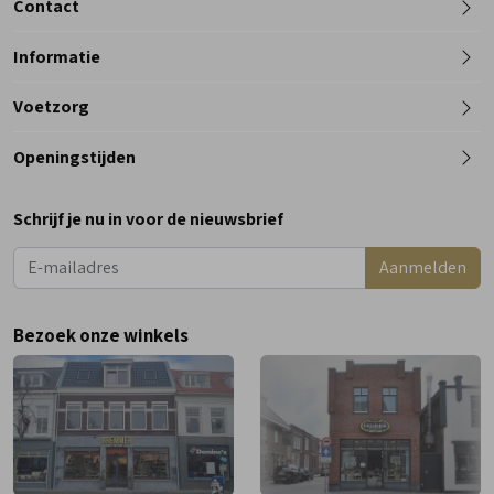
Contact
Informatie
Telefoon
Voetzorg
0182 - 612012
Openingstijden
Maandag
Gesloten
Schrijf je nu in voor de nieuwsbrief
Dinsdag
9:00 - 18:00
Aanmelden
Woensdag
9:00 - 18:00
Donderdag
9:00 - 18:00
Bezoek onze winkels
Vrijdag
9:00 - 18:00
Zaterdag
9:00 - 17:00