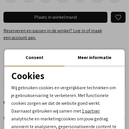
Plaats in winkelmand
Reserveren en passen in de winkel? Log in of maak
een account aan.
Vandaag besteld, woensdag in huis!
Consent
Meer informatie
Vragen? Wij helpen u graag! Whatsapp of bel ons
Cookies
Gratis verzending vanaf €50,- (uitgezonderd sale)
Noodzakelijke cookies
Reserveer- en passervice in de winkel!
Wij gebruiken cookies en vergelijkbare technieken om
personalisatie cookies
je gebruikservaring te verbeteren. Met functionele
Winkelvoorraad
cookies zorgen we dat de website goed werkt.
Analytische cookies
Daarnaast gebruiken wij samen met
1 partner
Marketing cookies
Specificaties
analytische en marketingcookies om jouw gedrag
anoniem te analyseren, gepersonaliseerde content te