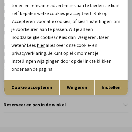
Merk
Waldlaufer
tonen en relevante advertenties aan te bieden. Je kunt
Leveranciercode
951503 155 060 H-Wanda
zelf bepalen welke cookies je accepteert. Klik op
Bestelcode
00029288-90
'Accepteren' voor alle cookies, of kies 'Instellingen' om
Breedtemaat
H
je voorkeuren aan te passen. Wil je alleen
Los voetbed
Ja
noodzakelijke cookies? Kies dan 'Weigeren'. Meer
Categorie
Instappers | ballerina's
weten? Lees
hier
alles over onze cookie- en
Kleur
Zilver
privacyverklaring. Je kunt op elk moment je
Materiaal buitenkant
Leer
Materiaal binnenkant
Leer/ Textiel
instellingen wijzigingen door op de link te klikken
Zool
Rubber
onder aan de pagina.
Opslaan
Terug
Cookie accepteren
Weigeren
Instellen
Retourneren
Reserveer en pas in de winkel