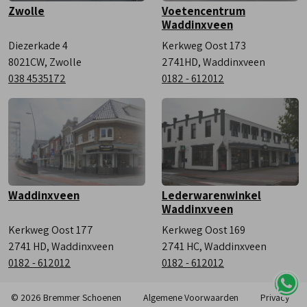
Zwolle
Voetencentrum
Waddinxveen
Diezerkade 4
Kerkweg Oost 173
8021CW, Zwolle
2741HD, Waddinxveen
038 4535172
0182 - 612012
Waddinxveen
Lederwarenwinkel
Waddinxveen
Kerkweg Oost 177
Kerkweg Oost 169
2741 HD, Waddinxveen
2741 HC, Waddinxveen
0182 - 612012
0182 - 612012
© 2026 Bremmer Schoenen
Algemene Voorwaarden
Privacy