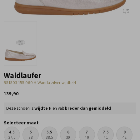
1
/5
Waldlaufer
951503 155 060 H-Wanda zilver wijdte H
139,90
Deze schoen is
wijdte H
en valt
breder dan gemiddeld
Selecteer maat
4.5
5
5.5
6
7
7.5
8
37,5
38
38.5
39
40
41
42