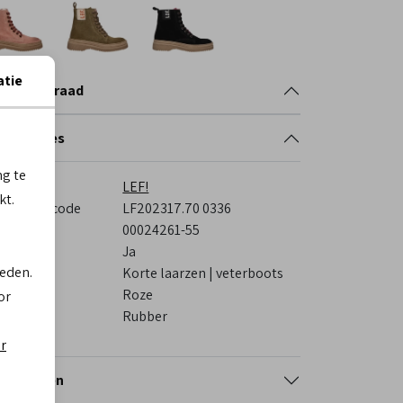
atie
nkelvoorraad
cificaties
ng te
rk
LEF!
kt.
veranciercode
LF202317.70 0336
stelcode
00024261-55
s voetbed
Ja
ieden.
tegorie
Korte laarzen | veterboots
eur
Roze
or
ol
Rubber
er
tourneren