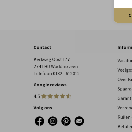
C
Contact
Inform
Kerkweg Oost 177
Vacatu
2741 HD Waddinxveen
Veelge
Telefoon
0182 - 612012
Over 
Google reviews
Spaara
4.5
Garant
Volg ons
Verzen
Ruilen
Betalen