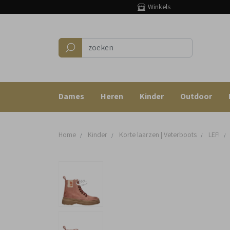
Winkels
Dames
Heren
Kinder
Outdoor
Home
Kinder
Korte laarzen | Veterboots
LEF!