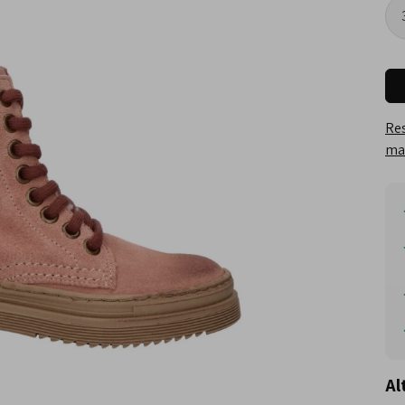
Res
maa
Al