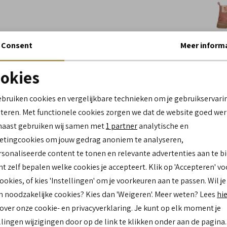
Consent
Meer inform
Wi
okies
Spe
Noodzakelijke cookies
personalisatie cookies
ebruiken cookies en vergelijkbare technieken om je gebruikservari
Me
teren. Met functionele cookies zorgen we dat de website goed wer
Analytische cookies
Marketing cookies
Le
naast gebruiken wij samen met
1 partner
analytische en
Be
tingcookies om jouw gedrag anoniem te analyseren,
Lo
sonaliseerde content te tonen en relevante advertenties aan te b
Ca
Kl
nt zelf bepalen welke cookies je accepteert. Klik op 'Accepteren' vo
Zo
cookies, of kies 'Instellingen' om je voorkeuren aan te passen. Wil je
n noodzakelijke cookies? Kies dan 'Weigeren'. Meer weten? Lees
hi
 over onze cookie- en privacyverklaring. Je kunt op elk moment je
Re
llingen wijzigingen door op de link te klikken onder aan de pagina.