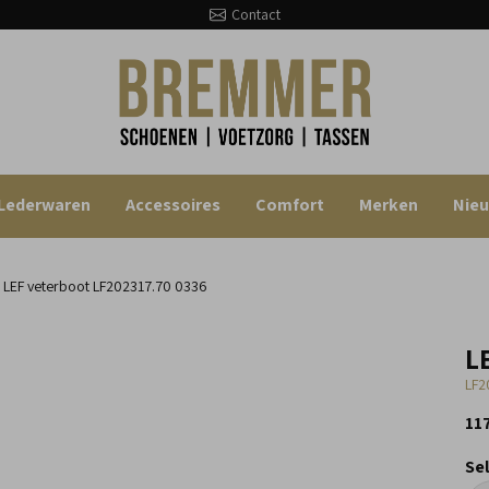
Contact
Lederwaren
Accessoires
Comfort
Merken
Nie
LEF veterboot
LF202317.70 0336
L
LF2
11
Se