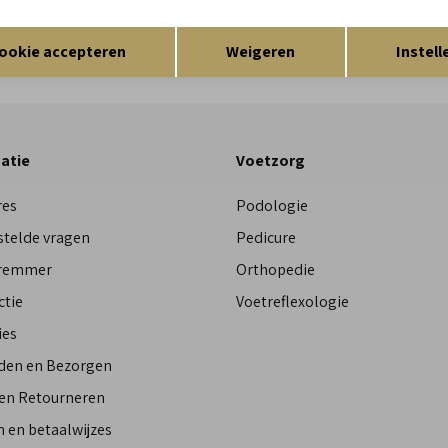
Res
Opslaan
Terug
ookie accepteren
Weigeren
Instell
atie
Voetzorg
res
Podologie
stelde vragen
Pedicure
Bremmer
Orthopedie
ctie
Voetreflexologie
ies
den en Bezorgen
 en Retourneren
 en betaalwijzes