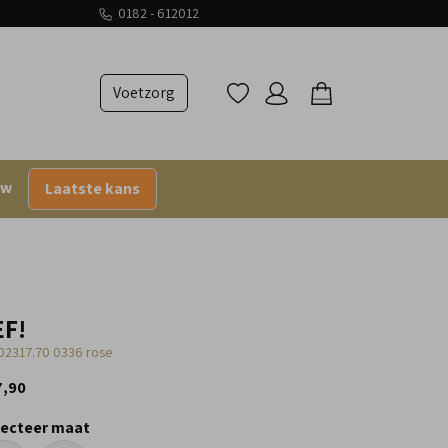
0182 - 612012
Voetzorg
uw
Laatste kans
EF!
02317.70 0336 rose
7,90
lecteer maat