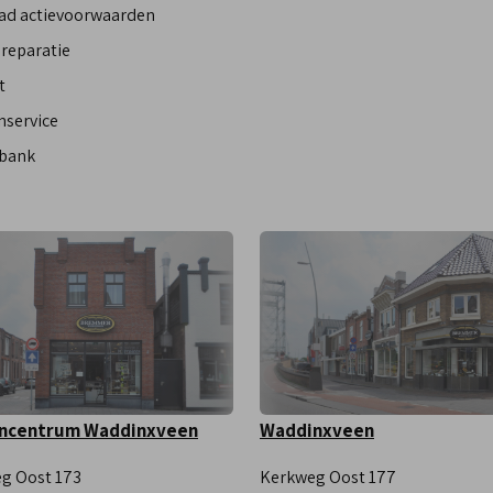
ad actievoorwaarden
reparatie
t
nservice
bank
ncentrum Waddinxveen
Waddinxveen
g Oost 173
Kerkweg Oost 177