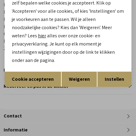
zelf bepalen welke cookies je accepteert. Klik op
Merk
Birkenstock
'Accepteren' voor alle cookies, of kies 'Instellingen' om
Leveranciercode
043753 Gizeh
Bestelcode
00011402-30
je voorkeuren aan te passen. Wil je alleen
Breedtemaat
Smal
noodzakelijke cookies? Kies dan 'Weigeren'. Meer
Categorie
Slippers | pantoffels
weten? Lees
hier
alles over onze cookie- en
Kleur
Bruin
privacyverklaring. Je kunt op elk moment je
Zool
Profiel
instellingen wijzigingen door op de link te klikken
onder aan de pagina.
Retourneren
Opslaan
Terug
Cookie accepteren
Weigeren
Instellen
Reserveer en pas in de winkel
Contact
Informatie