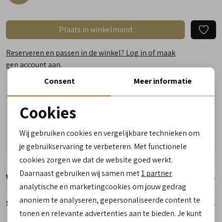
Plaats in winkelmand
Reserveren en passen in de winkel? Log in of maak
een account aan.
Consent
Meer informatie
Vandaag besteld, woensdag in huis!
Cookies
Vragen? Wij helpen u graag! Whatsapp of bel ons
Noodzakelijke cookies
Gratis verzending vanaf €50,- (uitgezonderd sale)
Wij gebruiken cookies en vergelijkbare technieken om
Reserveer- en passervice in de winkel!
personalisatie cookies
je gebruikservaring te verbeteren. Met functionele
cookies zorgen we dat de website goed werkt.
Analytische cookies
Daarnaast gebruiken wij samen met
1 partner
Winkelvoorraad
Marketing cookies
analytische en marketingcookies om jouw gedrag
anoniem te analyseren, gepersonaliseerde content te
Specificaties
tonen en relevante advertenties aan te bieden. Je kunt