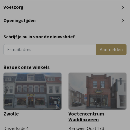
Telefoon
Voetzorg
0182 - 612012
Openingstijden
Maandag
Gesloten
Schrijf je nu in voor de nieuwsbrief
Dinsdag
9:00 - 18:00
Aanmelden
Woensdag
9:00 - 18:00
Donderdag
9:00 - 18:00
Bezoek onze winkels
Vrijdag
9:00 - 18:00
Zaterdag
9:00 - 17:00
Zwolle
Voetencentrum
Waddinxveen
Diezerkade 4
Kerkweg Oost 173