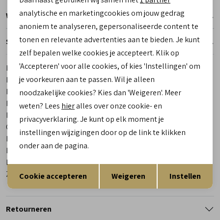
Marketing cookies
analytische en marketingcookies om jouw gedrag
Winkelvoorraad
anoniem te analyseren, gepersonaliseerde content te
tonen en relevante advertenties aan te bieden. Je kunt
Specificaties
zelf bepalen welke cookies je accepteert. Klik op
'Accepteren' voor alle cookies, of kies 'Instellingen' om
Merk
Hartjes
je voorkeuren aan te passen. Wil je alleen
Leveranciercode
172.1708 01/01 Soul
Bestelcode
00024247-1
noodzakelijke cookies? Kies dan 'Weigeren'. Meer
Breedtemaat
K
weten? Lees
hier
alles over onze cookie- en
Los voetbed
Ja
privacyverklaring. Je kunt op elk moment je
Categorie
Sneakers | veterschoenen
instellingen wijzigingen door op de link te klikken
Kleur
Zwart
onder aan de pagina.
Materiaal buitenkant
Nubuck
Materiaal binnenkant
Textiel
Opslaan
Terug
Zool
Rubber
Cookie accepteren
Weigeren
Instellen
Retourneren