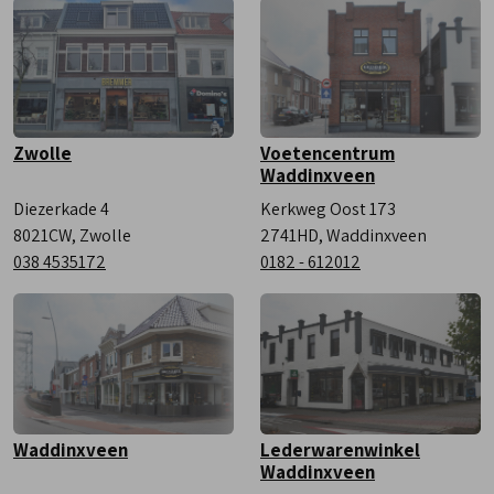
Zaterdag
9:00 - 17:00
Zwolle
Voetencentrum
Waddinxveen
Diezerkade 4
Kerkweg Oost 173
8021CW, Zwolle
2741HD, Waddinxveen
038 4535172
0182 - 612012
Waddinxveen
Lederwarenwinkel
Waddinxveen