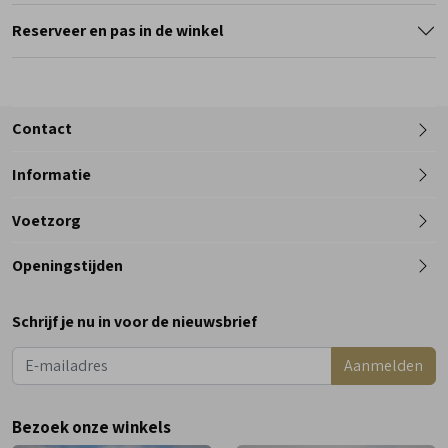
Reserveer en pas in de winkel
Contact
Informatie
Telefoon
Voetzorg
0182 - 612012
Openingstijden
Maandag
Gesloten
Schrijf je nu in voor de nieuwsbrief
Dinsdag
9:00 - 18:00
Aanmelden
Woensdag
9:00 - 18:00
Donderdag
9:00 - 18:00
Bezoek onze winkels
Vrijdag
9:00 - 18:00