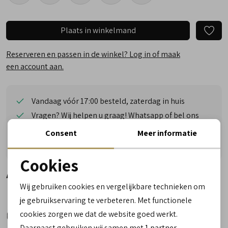
Plaats in winkelmand
Reserveren en passen in de winkel? Log in of maak
een account aan.
Vandaag vóór 17:00 besteld, zaterdag in huis
Vragen? Wij helpen u graag! Whatsapp of bel ons
Gratis verzending vanaf €50,- (uitgezonderd sale)
Consent
Meer informatie
Reserveer- en passervice in de winkel!
Cookies
Alternatieve kleuren
Noodzakelijke cookies
Wij gebruiken cookies en vergelijkbare technieken om
personalisatie cookies
je gebruikservaring te verbeteren. Met functionele
cookies zorgen we dat de website goed werkt.
Analytische cookies
Daarnaast gebruiken wij samen met
1 partner