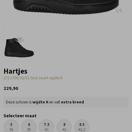
1
/5
Hartjes
172.1708 01/01 Soul zwart wijdte K
229,90
Deze schoen is
wijdte K
en valt
extra breed
Selecteer maat
5
6
7.5
8
8.5
38
39
41
42
42,5