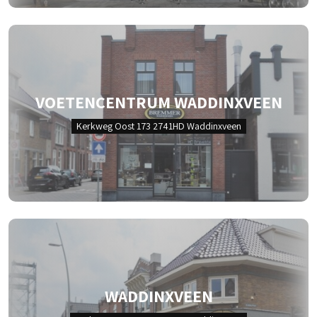
VOETENCENTRUM WADDINXVEEN
Kerkweg Oost 173 2741HD Waddinxveen
WADDINXVEEN