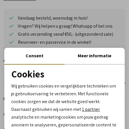
Vandaag besteld, woensdag in huis!
Vragen? Wij helpen u graag! Whatsapp of bel ons
Gratis verzending vanaf €50,- (uitgezonderd sale)
Reserveer- en passervice in de winkel!
Consent
Meer informatie
Alternatieve kleuren
Cookies
Noodzakelijke cookies
Wij gebruiken cookies en vergelijkbare technieken om
personalisatie cookies
je gebruikservaring te verbeteren. Met functionele
Winkelvoorraad
cookies zorgen we dat de website goed werkt.
Analytische cookies
Daarnaast gebruiken wij samen met
1 partner
Specificaties
Marketing cookies
analytische en marketingcookies om jouw gedrag
anoniem te analyseren, gepersonaliseerde content te