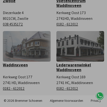
Zwolle
Voetencentrum
Waddinxveen
Diezerkade 4
Kerkweg Oost 173
8021CW, Zwolle
2741HD, Waddinxveen
038 4535172
0182 - 612012
Waddinxveen
Lederwarenwinkel
Waddinxveen
Kerkweg Oost 177
Kerkweg Oost 169
2741 HD, Waddinxveen
2741 HC, Waddinxveen
0182 - 612012
0182 - 612012
© 2026 Bremmer Schoenen
Algemene Voorwaarden
Privacy