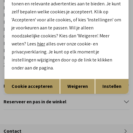
Merk
Gijs
tonen en relevante advertenties aan te bieden. Je kunt
Leveranciercode
2120 902 0394
zelf bepalen welke cookies je accepteert. Klik op
Bestelcode
00024132-10
'Accepteren' voor alle cookies, of kies 'Instellingen' om
Breedtemaat
E
je voorkeuren aan te passen. Wil je alleen
Los voetbed
Ja
noodzakelijke cookies? Kies dan 'Weigeren'. Meer
Categorie
Sneakers | veterschoenen
Kleur
Wit
weten? Lees
hier
alles over onze cookie- en
Materiaal buitenkant
Combinatie Leer
privacyverklaring. Je kunt op elk moment je
Materiaal binnenkant
Leer
instellingen wijzigingen door op de link te klikken
Zool
Rubber
onder aan de pagina.
Opslaan
Terug
Retourneren
Cookie accepteren
Weigeren
Instellen
Reserveer en pas in de winkel
Contact