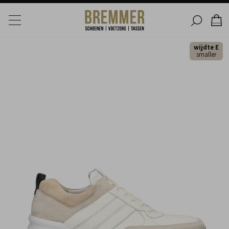
wijdte E
smaller