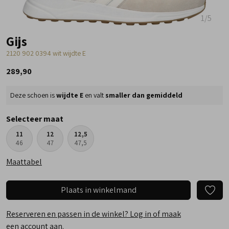
1
/5
Gijs
2120 902 0394 wit wijdte E
289,90
Deze schoen is
wijdte E
en valt
smaller dan gemiddeld
Selecteer maat
11
12
12,5
46
47
47,5
Maattabel
Plaats in winkelmand
Reserveren en passen in de winkel? Log in of maak
een account aan.