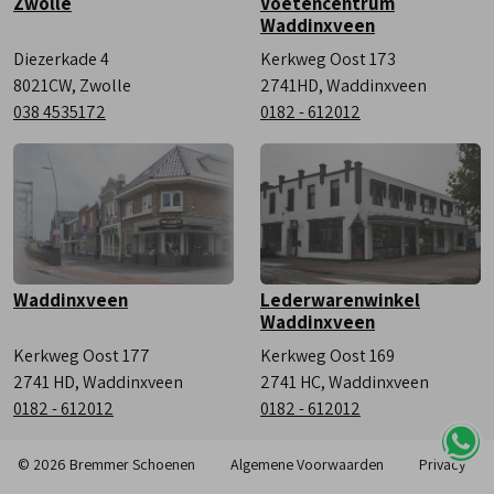
Zwolle
Voetencentrum
Waddinxveen
Diezerkade 4
Kerkweg Oost 173
8021CW, Zwolle
2741HD, Waddinxveen
038 4535172
0182 - 612012
Waddinxveen
Lederwarenwinkel
Waddinxveen
Kerkweg Oost 177
Kerkweg Oost 169
2741 HD, Waddinxveen
2741 HC, Waddinxveen
0182 - 612012
0182 - 612012
© 2026 Bremmer Schoenen
Algemene Voorwaarden
Privacy