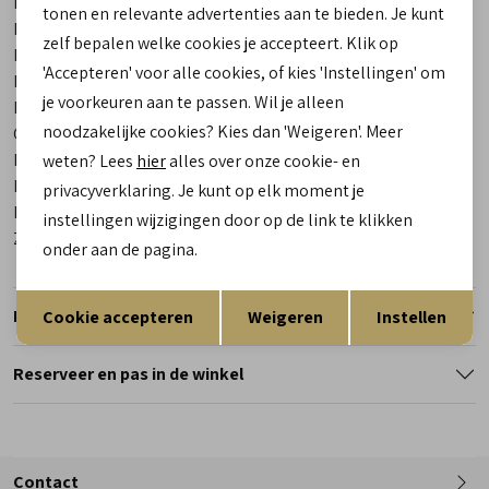
Merk
Gijs
tonen en relevante advertenties aan te bieden. Je kunt
Leveranciercode
2120 902 0396
zelf bepalen welke cookies je accepteert. Klik op
Bestelcode
00024133-80
'Accepteren' voor alle cookies, of kies 'Instellingen' om
Breedtemaat
E
je voorkeuren aan te passen. Wil je alleen
Los voetbed
Ja
noodzakelijke cookies? Kies dan 'Weigeren'. Meer
Categorie
Sneakers | veterschoenen
Kleur
Blauw
weten? Lees
hier
alles over onze cookie- en
Materiaal buitenkant
Combinatie Leer
privacyverklaring. Je kunt op elk moment je
Materiaal binnenkant
Leer
instellingen wijzigingen door op de link te klikken
Zool
Rubber
onder aan de pagina.
Opslaan
Terug
Retourneren
Cookie accepteren
Weigeren
Instellen
Reserveer en pas in de winkel
Contact