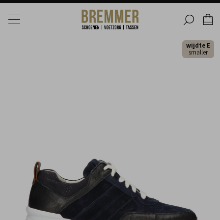
wijdte E
smaller