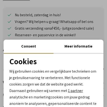
Nu besteld, zaterdag in huis!
Vragen? Wij helpen u graag! Whatsapp of bel ons
Gratis verzending vanaf €50,- (uitgezonderd sale)
Reserveer- en passervice in de winkel!
Consent
Meer informatie
Alternatieve kleuren
Cookies
Noodzakelijke cookies
Wij gebruiken cookies en vergelijkbare technieken om
personalisatie cookies
je gebruikservaring te verbeteren. Met functionele
Winkelvoorraad
cookies zorgen we dat de website goed werkt.
Analytische cookies
Daarnaast gebruiken wij samen met
1 partner
Specificaties
Marketing cookies
analytische en marketingcookies om jouw gedrag
anoniem te analyseren, gepersonaliseerde content te