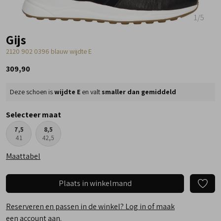
1
/5
Gijs
2120 902 0396 blauw wijdte E
309,90
Deze schoen is
wijdte E
en valt
smaller dan gemiddeld
Selecteer maat
7,5
8,5
41
42,5
Maattabel
Plaats in winkelmand
Reserveren en passen in de winkel? Log in of maak
een account aan.