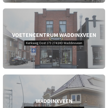
VOETENCENTRUM WADDINXVEEN
Kerkweg Oost 173 2741HD Waddinxveen
WADDINXVEEN