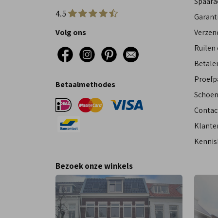
Spaara
4.5
Garant
Volg ons
Verzen
Ruilen
Betalen
Proefp
Betaalmethodes
Schoen
Contac
Klante
Kennis
Bezoek onze winkels