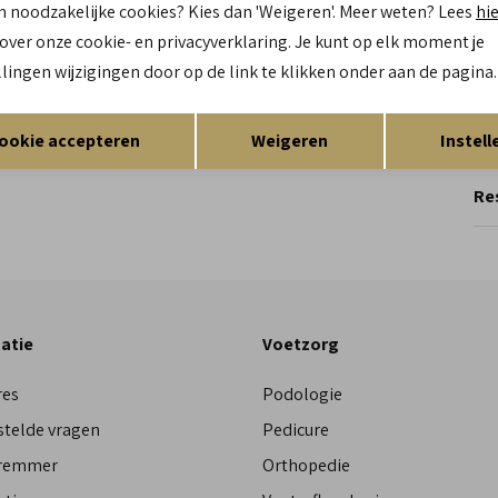
Mat
n noodzakelijke cookies? Kies dan 'Weigeren'. Meer weten? Lees
hi
bu
 over onze cookie- en privacyverklaring. Je kunt op elk moment je
Zo
llingen wijzigingen door op de link te klikken onder aan de pagina.
Opslaan
Terug
Re
ookie accepteren
Weigeren
Instell
Res
atie
Voetzorg
res
Podologie
stelde vragen
Pedicure
Bremmer
Orthopedie