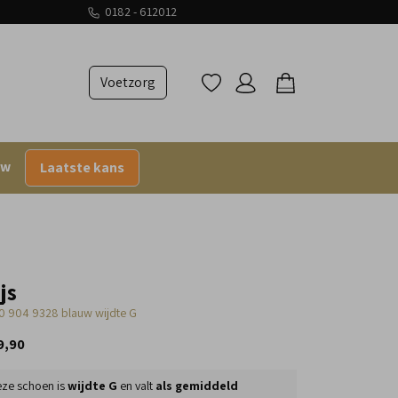
0182 - 612012
Voetzorg
uw
Laatste kans
js
0 904 9328 blauw wijdte G
9,90
ze schoen is
wijdte G
en valt
als gemiddeld