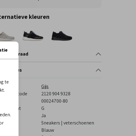
ternatieve kleuren
atie
nkelvoorraad
cificaties
ng te
rk
Gijs
kt.
veranciercode
2120 904 9328
stelcode
00024700-80
eedtemaat
G
ieden.
s voetbed
Ja
or
tegorie
Sneakers | veterschoenen
eur
Blauw