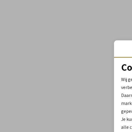
Co
Wij g
verbe
Daar
marke
geper
Je ku
alle 