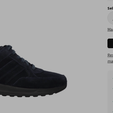
Se
Ma
Res
maa