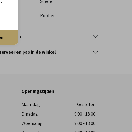
eriaal
Suede
er
itenkant
ol
Rubber
tourneren
en
erveer en pas in de winkel
Openingstijden
Maandag
Gesloten
Dinsdag
9:00 - 18:00
Woensdag
9:00 - 18:00