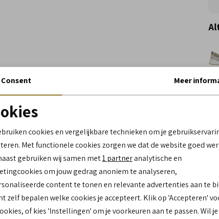
Al
Consent
Meer inform
Wi
okies
Spe
Noodzakelijke cookies
personalisatie cookies
ebruiken cookies en vergelijkbare technieken om je gebruikservari
Me
teren. Met functionele cookies zorgen we dat de website goed wer
Analytische cookies
Marketing cookies
Le
naast gebruiken wij samen met
1 partner
analytische en
Be
tingcookies om jouw gedrag anoniem te analyseren,
Br
sonaliseerde content te tonen en relevante advertenties aan te b
Lo
nt zelf bepalen welke cookies je accepteert. Klik op 'Accepteren' vo
Ca
Kl
cookies, of kies 'Instellingen' om je voorkeuren aan te passen. Wil je