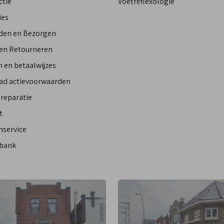
ctie
Voetreflexologie
ies
den en Bezorgen
 en Retourneren
 en betaalwijzes
ad actievoorwaarden
reparatie
t
nservice
bank