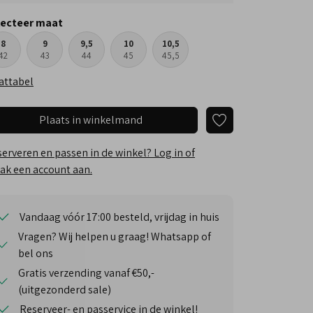
lecteer maat
8
9
9,5
10
10,5
42
43
44
45
45,5
attabel
Plaats in winkelmand
erveren en passen in de winkel? Log in of
k een account aan.
Vandaag vóór 17:00 besteld, vrijdag in huis
Vragen? Wij helpen u graag! Whatsapp of
bel ons
Gratis verzending vanaf €50,-
(uitgezonderd sale)
Reserveer- en passervice in de winkel!