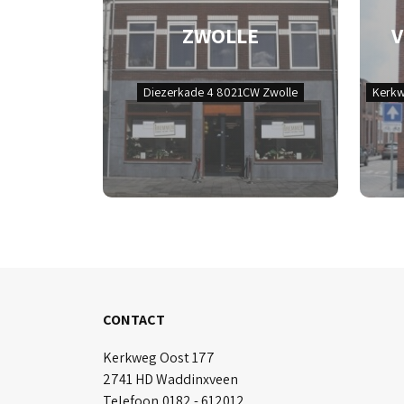
ZWOLLE
Diezerkade 4 8021CW Zwolle
Kerkw
CONTACT
Kerkweg Oost 177
2741 HD Waddinxveen
Telefoon
0182 - 612012