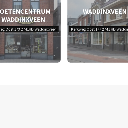
VOETENCENTRUM
WADDINXVEEN
WADDINXVEEN
eg Oost 173 2741HD Waddinxveen
Kerkweg Oost 177 2741 HD Waddi