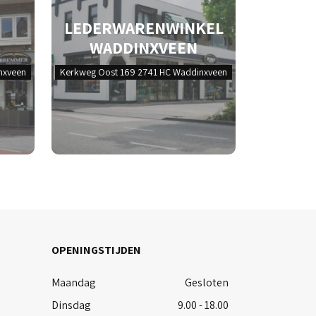
LEDERWARENWINKEL
WADDINXVEEN
nxveen
Kerkweg Oost 169 2741 HC Waddinxveen
OPENINGSTIJDEN
Maandag
Gesloten
Dinsdag
9.00 - 18.00