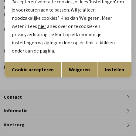
Merk
Falke
'Accepteren' voor alle cookies, of kies 'Instellingen' om
Leveranciercode
16609 6318 Cool Kick Sneaker
je voorkeuren aan te passen. Wil je alleen
Bestelcode
00020824-80
noodzakelijke cookies? Kies dan 'Weigeren'. Meer
Categorie
Sokken
weten? Lees
hier
alles over onze cookie- en
Kleur
Blauw
privacyverklaring. Je kunt op elk moment je
instellingen wijzigingen door op de link te klikken
onder aan de pagina.
Retourneren
Opslaan
Terug
Reserveer en pas in de winkel
Cookie accepteren
Weigeren
Instellen
Contact
Informatie
Telefoon
Voetzorg
0182 - 612012