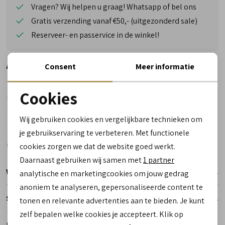
Vragen? Wij helpen u graag! Whatsapp of bel ons
Gratis verzending vanaf €50,- (uitgezonderd sale)
Reserveer- en passervice in de winkel!
Alternatieve kleuren
Consent
Meer informatie
Cookies
Noodzakelijke cookies
Wij gebruiken cookies en vergelijkbare technieken om
personalisatie cookies
je gebruikservaring te verbeteren. Met functionele
cookies zorgen we dat de website goed werkt.
Analytische cookies
Daarnaast gebruiken wij samen met
1 partner
Marketing cookies
Winkelvoorraad
analytische en marketingcookies om jouw gedrag
anoniem te analyseren, gepersonaliseerde content te
Specificaties
tonen en relevante advertenties aan te bieden. Je kunt
zelf bepalen welke cookies je accepteert. Klik op