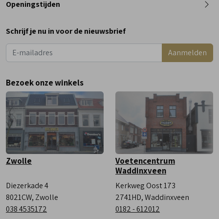
Openingstijden
Maandag
Gesloten
Schrijf je nu in voor de nieuwsbrief
Dinsdag
9:00 - 18:00
Aanmelden
Woensdag
9:00 - 18:00
Donderdag
9:00 - 18:00
Bezoek onze winkels
Vrijdag
9:00 - 18:00
Zaterdag
9:00 - 17:00
Zwolle
Voetencentrum
Waddinxveen
Diezerkade 4
Kerkweg Oost 173
8021CW, Zwolle
2741HD, Waddinxveen
038 4535172
0182 - 612012