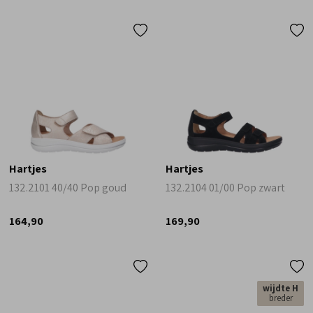
Hartjes
Hartjes
132.2101 40/40 Pop goud
132.2104 01/00 Pop zwart
164,90
169,90
wijdte H
breder