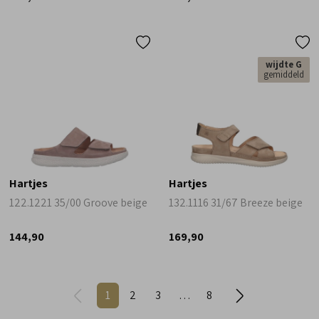
wijdte G
gemiddeld
Hartjes
Hartjes
122.1221 35/00 Groove beige
132.1116 31/67 Breeze beige
144,90
169,90
1
2
3
8