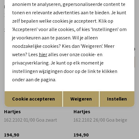
anoniem te analyseren, gepersonaliseerde content te
Hartjes
Hartjes
tonen en relevante advertenties aan te bieden. Je kunt
162.1409 02/02 Phil wit
162.1430 40/40 Phil goud
zelf bepalen welke cookies je accepteert. Klik op
'Accepteren' voor alle cookies, of kies 'Instellingen' om
199,90
199,90
je voorkeuren aan te passen. Wil je alleen
noodzakelijke cookies? Kies dan 'Weigeren'. Meer
weten? Lees
hier
alles over onze cookie- en
wijdte G
wijdte G
privacyverklaring. Je kunt op elk moment je
gemiddeld
gemiddeld
instellingen wijzigingen door op de link te klikken
onder aan de pagina.
Opslaan
Terug
Cookie accepteren
Weigeren
Instellen
Hartjes
Hartjes
162.2102 01/00 Goa zwart
162.2102 26/00 Goa beige
194,90
194,90