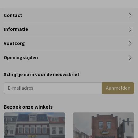
Contact
Informatie
Telefoon
Voetzorg
0182 - 612012
Openingstijden
Maandag
Gesloten
Schrijf je nu in voor de nieuwsbrief
Dinsdag
9:00 - 18:00
Aanmelden
Woensdag
9:00 - 18:00
Donderdag
9:00 - 18:00
Bezoek onze winkels
Vrijdag
9:00 - 18:00
Zaterdag
9:00 - 17:00