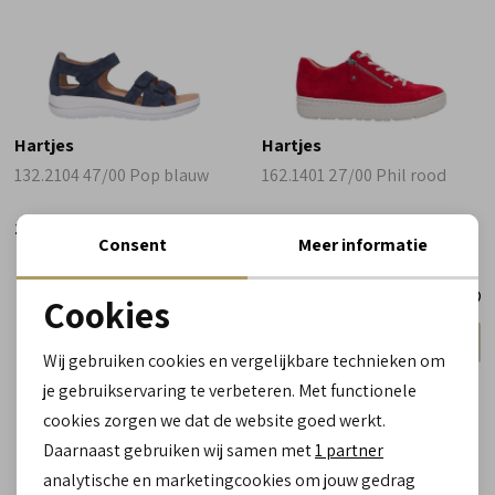
Hartjes
Hartjes
132.2104 47/00 Pop blauw
162.1401 27/00 Phil rood
169,90
199,90
Consent
Meer informatie
Cookies
Noodzakelijke cookies
wijdte H
wijdte H
breder
breder
Wij gebruiken cookies en vergelijkbare technieken om
personalisatie cookies
je gebruikservaring te verbeteren. Met functionele
cookies zorgen we dat de website goed werkt.
Analytische cookies
Daarnaast gebruiken wij samen met
1 partner
Marketing cookies
analytische en marketingcookies om jouw gedrag