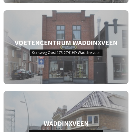
VOETENCENTRUM WADDINXVEEN
Kerkweg Oost 173 2741HD Waddinxveen
WADDINXVEEN