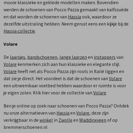
mooie klassieke en geklede modellen maken. Bovendien
werden de schoenen van Pocco Pazza gemaakt van kalfssuède
en dat worden de schoenen van
Hassia
ook, waardoor ze
dezelfde uitstraling hebben. Neem gerust eens een kijkje bij de
Hassia collectie
.
Volare
De
laarsjes
,
bandschoenen
,
lange laarzen
en
instappers
van
Volare
kenmerken zich aan hun klassieke en elegante stijl.
Volare
heeft net als Pocco Pazza zijn roots in Italië liggen en
dat zie je direct. Het voordeel is dat de schoenen van
Volare
een uitneembaar voetbed hebben waardoor er ruimte is voor
je eigen zolen. Klik hier voor de collectie van
Volare
Ben je online op zoek naar schoenen van Pocco Pazza? Ontdek
nu onze alternatieven van
Hassia
en
Volare
, deze zijn
verkrijgbaar in de
winkel
in
Zwolle
en
Waddinxveen
of op
bremmerschoenen.nl