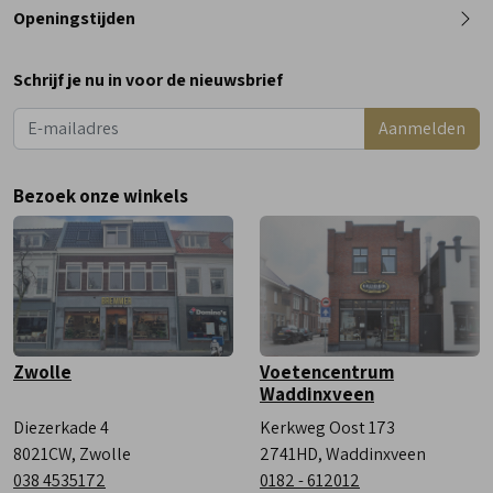
0182 - 612012
Openingstijden
Maandag
Gesloten
Schrijf je nu in voor de nieuwsbrief
Dinsdag
9:00 - 18:00
Aanmelden
Woensdag
9:00 - 18:00
Donderdag
9:00 - 18:00
Bezoek onze winkels
Vrijdag
9:00 - 18:00
Zaterdag
9:00 - 17:00
Zwolle
Voetencentrum
Waddinxveen
Diezerkade 4
Kerkweg Oost 173
8021CW, Zwolle
2741HD, Waddinxveen
038 4535172
0182 - 612012