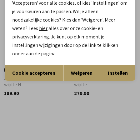
'Accepteren' voor alle cookies, of kies 'Instellingen' om
je voorkeuren aan te passen. Wil je alleen
noodzakelijke cookies? Kies dan 'Weigeren'. Meer
weten? Lees
hier
alles over onze cookie- en
privacyverklaring. Je kunt op elk moment je
instellingen wijzigingen door op de link te klikken
onder aan de pagina.
Opslaan
Terug
Hassia
Volare
Cookie accepteren
Weigeren
Instellen
300864 7502 Napoli goud -
VOL-2027 Marrone cognac -
wijdte H
wijdte
189.90
279.90