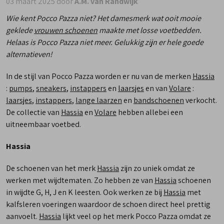
03 maart 2025 door
A.M. van Randwijk
Wie kent Pocco Pazza niet? Het damesmerk wat ooit mooie
geklede
vrouwen schoenen
maakte met losse voetbedden.
Helaas is Pocco Pazza niet meer. Gelukkig zijn er hele goede
alternatieven!
In de stijl van Pocco Pazza worden er nu van de merken
Hassia
:
pumps
,
sneakers
,
instappers
en
laarsjes
en van
Volare
:
laarsjes
,
instappers
,
lange laarzen
en
bandschoenen
verkocht.
De collectie van
Hassia
en
Volare
hebben allebei een
uitneembaar voetbed.
Hassia
De schoenen van het merk
Hassia
zijn zo uniek omdat ze
werken met wijdtematen. Zo hebben ze van
Hassia
schoenen
in wijdte G, H, J en K leesten. Ook werken ze bij
Hassia
met
kalfsleren voeringen waardoor de schoen direct heel prettig
aanvoelt.
Hassia
lijkt veel op het merk Pocco Pazza omdat ze