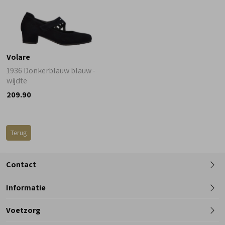
Volare
1936 Donkerblauw blauw -
wijdte
209.90
Terug
Contact
Informatie
Telefoon
Voetzorg