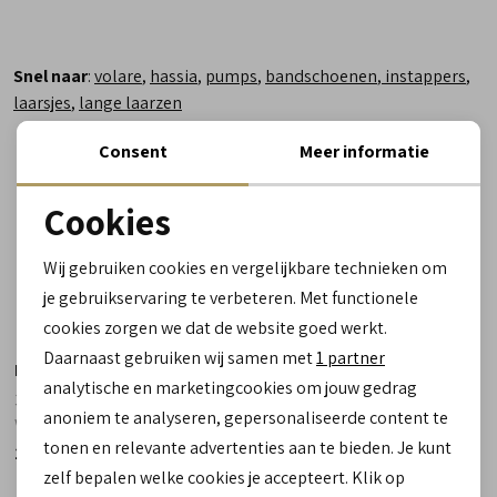
Snel naar
:
volare
,
hassia
,
pumps
,
bandschoenen
,
instappers
,
laarsjes
,
lange laarzen
Consent
Meer informatie
Cookies
Noodzakelijke cookies
Wij gebruiken cookies en vergelijkbare technieken om
personalisatie cookies
je gebruikservaring te verbeteren. Met functionele
cookies zorgen we dat de website goed werkt.
Analytische cookies
Daarnaast gebruiken wij samen met
1 partner
Hassia
Hassia
Marketing cookies
analytische en marketingcookies om jouw gedrag
304192 3200 Capri blauw -
302454 0500 Cordoba beige -
anoniem te analyseren, gepersonaliseerde content te
wijdte H
wijdte K
tonen en relevante advertenties aan te bieden. Je kunt
179.90
179.90
zelf bepalen welke cookies je accepteert. Klik op