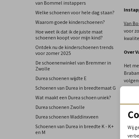
van Bommel instappers
Instap
Welke schoenen voor hele dag staan?
Waarom goede kinderschoenen?
Van B
voor z
Hoe weet ik dat ik de juiste maat
schoenen koopt voor mijn kind?
kwalite
Ontdek nu de kinderschoenen trends
Over 
voor zomer 2025
De schoenenwinkel van Bremmer in
Het m
Zwolle
Brabant
Durea schoenen wijdte E
volgen
Schoenen van Durea in breedtemaat G
hoogwaa
zeker e
Wat maakt een Durea schoen uniek?
Durea schoenen Zwolle
Van Bo
Co
Durea schoenen Waddinxveen
Intere
Schoenen van Durea in breedte K - K+
Wij g
assort
en M
verbe
comfor