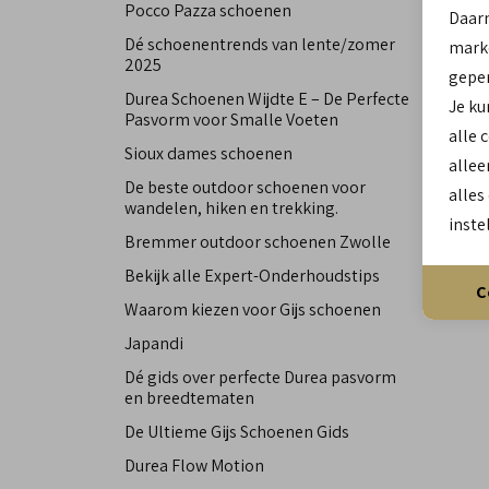
Pocco Pazza schoenen
Daar
winkel
Dé schoenentrends van lente/zomer
marke
2025
geper
Terug
Durea Schoenen Wijdte E – De Perfecte
Je ku
Pasvorm voor Smalle Voeten
alle 
Sioux dames schoenen
allee
De beste outdoor schoenen voor
alles
wandelen, hiken en trekking.
inste
Bremmer outdoor schoenen Zwolle
Bekijk alle Expert-Onderhoudstips
C
Waarom kiezen voor Gijs schoenen
Japandi
Dé gids over perfecte Durea pasvorm
en breedtematen
De Ultieme Gijs Schoenen Gids
Durea Flow Motion