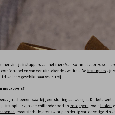
emmer vind je
instappers
van het merk
Van Bommel
voor zowel
her
l, comfortabel en van een uitstekende kwaliteit. De
instappers
zijn 
altijd wel een geschikt paar voor u bij.
jn instappers?
pers
zijn schoenen waarbij geen sluiting aanwezig is. Dit betekent 
jk instapt. Er zijn verschillende soorten
instappers
, zoals
loafers
choenen
, maar sinds de jaren twintig en dertig van de vorige zijn 