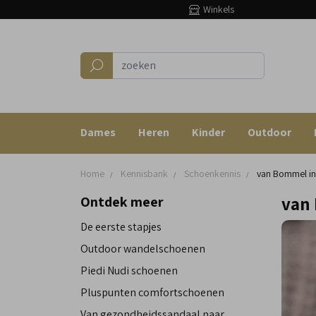
Winkels
Dames
Heren
Kinder
Outdoor
Home
Kennisbank
Schoenkennis
van Bommel in
van
Ontdek meer
De eerste stapjes
Outdoor wandelschoenen
Piedi Nudi schoenen
Pluspunten comfortschoenen
Van gezondheidssandaal naar