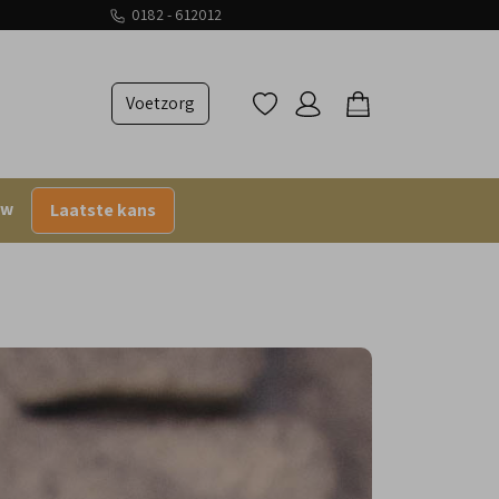
0182 - 612012
Voetzorg
uw
Laatste kans