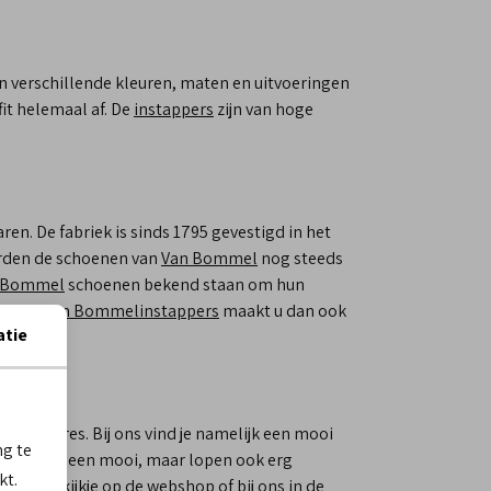
n verschillende kleuren, maten en uitvoeringen
fit helemaal af. De
instappers
zijn van hoge
en. De fabriek is sinds 1795 gevestigd in het
orden de schoenen van
Van Bommel
nog steeds
 Bommel
schoenen bekend staan om hun
n paar
Van Bommel
instappers
maakt u dan ook
atie
oede adres. Bij ons vind je namelijk een mooi
ng te
n niet alleen mooi, maar lopen ook erg
kt.
an een kijkje op de webshop of bij ons in de