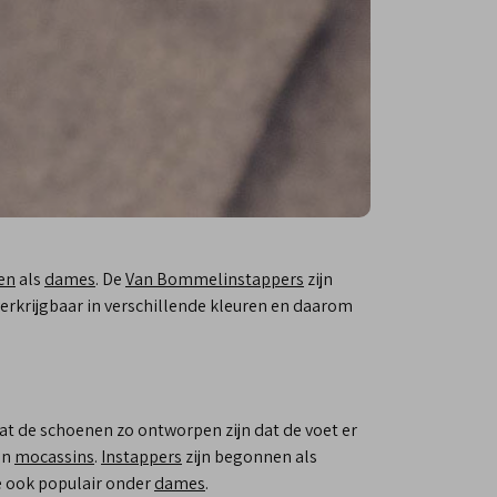
en
als
dames
. De
Van Bommel
instappers
zijn
verkrijgbaar in verschillende kleuren en daarom
dat de schoenen zo ontworpen zijn dat de voet er
en
mocassins
.
Instappers
zijn begonnen als
ze ook populair onder
dames
.