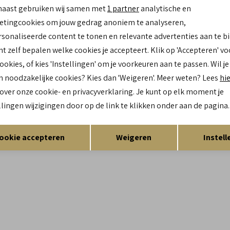
naast gebruiken wij samen met
1 partner
analytische en
in Waddinxveen of Zwolle en wij helpen u graag verder met advies
tingcookies om jouw gedrag anoniem te analyseren,
sonaliseerde content te tonen en relevante advertenties aan te b
nt zelf bepalen welke cookies je accepteert. Klik op 'Accepteren' vo
cookies, of kies 'Instellingen' om je voorkeuren aan te passen. Wil je
n noodzakelijke cookies? Kies dan 'Weigeren'. Meer weten? Lees
hi
 over onze cookie- en privacyverklaring. Je kunt op elk moment je
llingen wijzigingen door op de link te klikken onder aan de pagina.
Opslaan
Terug
ookie accepteren
Weigeren
Instell