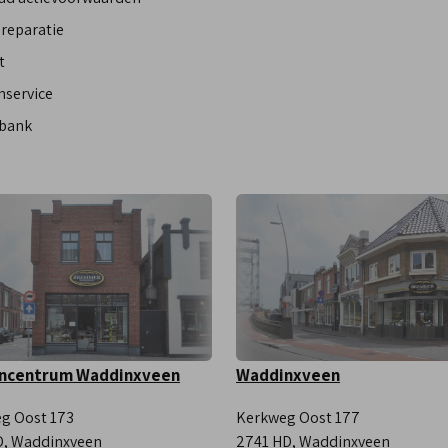
reparatie
t
nservice
bank
ncentrum Waddinxveen
Waddinxveen
g Oost 173
Kerkweg Oost 177
, Waddinxveen
2741 HD, Waddinxveen