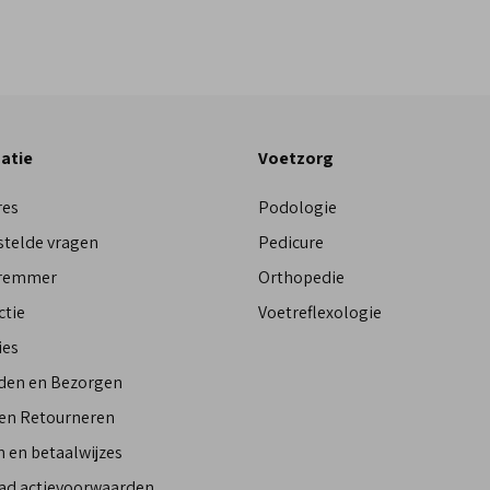
atie
Voetzorg
res
Podologie
stelde vragen
Pedicure
Bremmer
Orthopedie
ctie
Voetreflexologie
ies
den en Bezorgen
 en Retourneren
 en betaalwijzes
ad actievoorwaarden