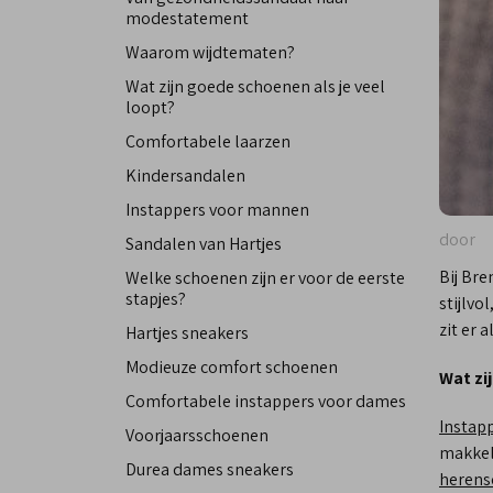
modestatement
Waarom wijdtematen?
Wat zijn goede schoenen als je veel
loopt?
Comfortabele laarzen
Kindersandalen
Instappers voor mannen
door
Sandalen van Hartjes
Bij Br
Welke schoenen zijn er voor de eerste
stapjes?
stijlvo
zit er 
Hartjes sneakers
Modieuze comfort schoenen
Wat zi
Comfortabele instappers voor dames
Instap
Voorjaarsschoenen
makkeli
Durea dames sneakers
herens