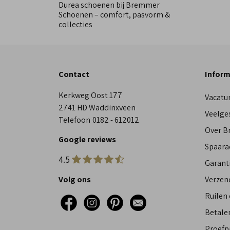
Durea schoenen bij Bremmer
Schoenen – comfort, pasvorm &
collecties
Contact
Inform
Kerkweg Oost 177
Vacatu
2741 HD Waddinxveen
Veelge
Telefoon
0182 - 612012
Over 
Google reviews
Spaara
4.5
Garant
Volg ons
Verzen
Ruilen
Betalen
Proefp