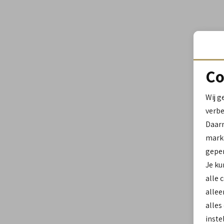
Co
Wij g
verbe
Daar
marke
geper
Je ku
alle 
allee
alles
inste