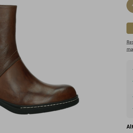
Res
maa
Al