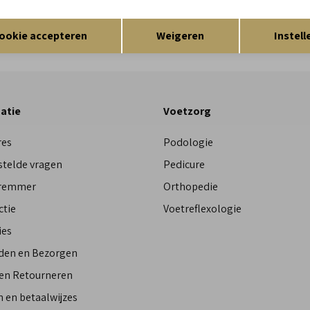
Res
Opslaan
Terug
ookie accepteren
Weigeren
Instell
atie
Voetzorg
res
Podologie
stelde vragen
Pedicure
Bremmer
Orthopedie
ctie
Voetreflexologie
ies
den en Bezorgen
 en Retourneren
 en betaalwijzes