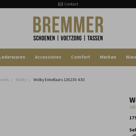
Contact
Lederwaren
Accessoires
Comfort
Merken
Nie
boots
Wolky
Wolky Enkellaars
126230 430
W
126
17
Se