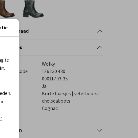
atie
nkelvoorraad
cificaties
ng te
rk
Wolky
kt.
veranciercode
126230 430
stelcode
00011793-35
s voetbed
Ja
ieden.
tegorie
Korte laarsjes | veterboots |
chelseaboots
or
eur
Cognac
er
tourneren