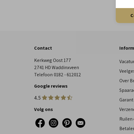
C
Contact
Inform
Kerkweg Oost 177
Vacatu
2741 HD Waddinxveen
Veelge
Telefoon
0182 - 612012
Over 
Google reviews
Spaara
4.5
Garant
Volg ons
Verzen
Ruilen
Betalen