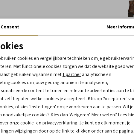
Consent
Meer inform
Wi
okies
Spe
Noodzakelijke cookies
personalisatie cookies
ebruiken cookies en vergelijkbare technieken om je gebruikservari
Me
teren. Met functionele cookies zorgen we dat de website goed wer
Analytische cookies
Marketing cookies
Le
naast gebruiken wij samen met
1 partner
analytische en
Be
tingcookies om jouw gedrag anoniem te analyseren,
Lo
sonaliseerde content te tonen en relevante advertenties aan te b
Ca
nt zelf bepalen welke cookies je accepteert. Klik op 'Accepteren' vo
Kl
cookies, of kies 'Instellingen' om je voorkeuren aan te passen. Wil je
n noodzakelijke cookies? Kies dan 'Weigeren'. Meer weten? Lees
hi
 over onze cookie- en privacyverklaring. Je kunt op elk moment je
Re
llingen wijzigingen door op de link te klikken onder aan de pagina.