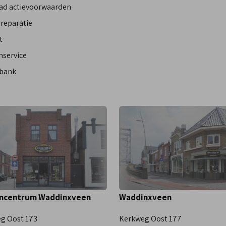
ad actievoorwaarden
reparatie
t
nservice
bank
ncentrum Waddinxveen
Waddinxveen
g Oost 173
Kerkweg Oost 177