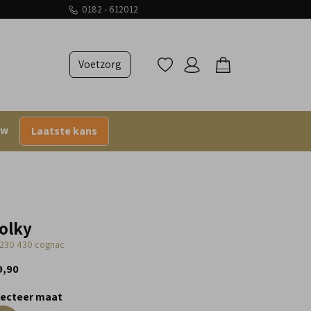
0182 - 612012
Voetzorg
uw
Laatste kans
olky
230 430 cognac
9,90
lecteer maat