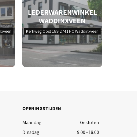
LEDERWARENWINKEL
WADDINXVEEN
nxveen
Kerkweg Oost 169 2741 HC Waddinxveen
OPENINGSTIJDEN
Maandag
Gesloten
Dinsdag
9.00 - 18.00