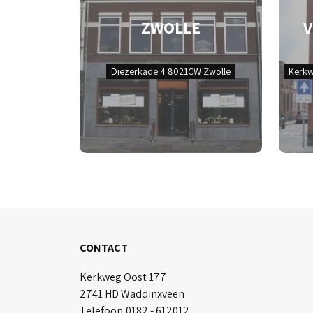
ZWOLLE
Diezerkade 4 8021CW Zwolle
Kerkw
CONTACT
Kerkweg Oost 177
2741 HD Waddinxveen
Telefoon
0182 - 612012