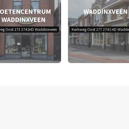
VOETENCENTRUM
WADDINXVEEN
WADDINXVEEN
eg Oost 173 2741HD Waddinxveen
Kerkweg Oost 177 2741 HD Waddi