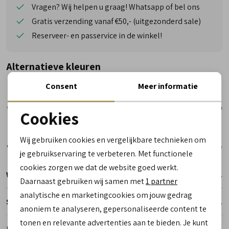
Vragen? Wij helpen u graag! Whatsapp of bel ons
Gratis verzending vanaf €50,- (uitgezonderd sale)
Reserveer- en passervice in de winkel!
Alternatieve kleuren
Consent
Meer informatie
Cookies
Noodzakelijke cookies
Wij gebruiken cookies en vergelijkbare technieken om
personalisatie cookies
je gebruikservaring te verbeteren. Met functionele
cookies zorgen we dat de website goed werkt.
Analytische cookies
Winkelvoorraad
Daarnaast gebruiken wij samen met
1 partner
Marketing cookies
analytische en marketingcookies om jouw gedrag
Specificaties
anoniem te analyseren, gepersonaliseerde content te
tonen en relevante advertenties aan te bieden. Je kunt