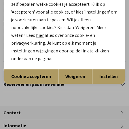
Merk
Teva
zelf bepalen welke cookies je accepteert. Klik op
Leveranciercode
1019390-TRBCK Hurricane XLT 2
'Accepteren' voor alle cookies, of kies 'Instellingen' om
Bestelcode
00023051-1
je voorkeuren aan te passen. Wil je alleen
Categorie
Sandalen
noodzakelijke cookies? Kies dan 'Weigeren'. Meer
Kleur
Zwart
Materiaal buitenkant
Textiel
weten? Lees
hier
alles over onze cookie- en
Materiaal binnenkant
Textiel
privacyverklaring. Je kunt op elk moment je
Zool
Rubber
instellingen wijzigingen door op de link te klikken
onder aan de pagina.
Retourneren
Opslaan
Terug
Cookie accepteren
Weigeren
Instellen
Reserveer en pas in de winkel
Contact
Informatie