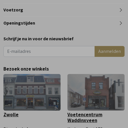
Telefoon
Voetzorg
0182 - 612012
Openingstijden
Maandag
Gesloten
Schrijf je nu in voor de nieuwsbrief
Dinsdag
9:00 - 18:00
Aanmelden
Woensdag
9:00 - 18:00
Donderdag
9:00 - 18:00
Bezoek onze winkels
Vrijdag
9:00 - 18:00
Zaterdag
9:00 - 17:00
Zwolle
Voetencentrum
Waddinxveen