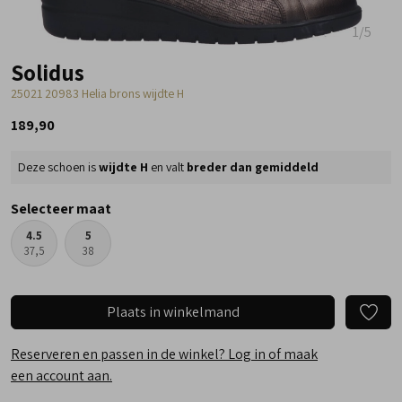
1
/5
Solidus
25021 20983 Helia brons wijdte H
189,90
Deze schoen is
wijdte H
en valt
breder dan gemiddeld
Selecteer maat
4.5
5
37,5
38
Plaats in winkelmand
Reserveren en passen in de winkel? Log in of maak
een account aan.