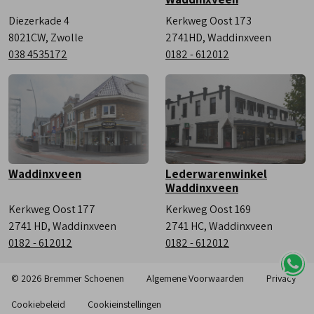
Diezerkade 4
Kerkweg Oost 173
8021CW, Zwolle
2741HD, Waddinxveen
038 4535172
0182 - 612012
Waddinxveen
Lederwarenwinkel
Waddinxveen
Kerkweg Oost 177
Kerkweg Oost 169
2741 HD, Waddinxveen
2741 HC, Waddinxveen
0182 - 612012
0182 - 612012
© 2026 Bremmer Schoenen
Algemene Voorwaarden
Privacy
Cookiebeleid
Cookieinstellingen