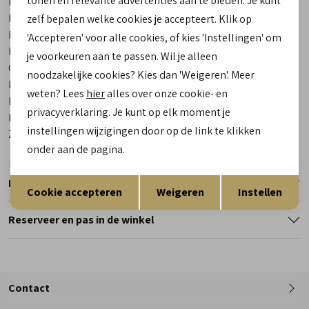
tonen en relevante advertenties aan te bieden. Je kunt
Leveranciercode
25021 20983 Helia
Bestelcode
00028268-93
zelf bepalen welke cookies je accepteert. Klik op
Breedtemaat
H
'Accepteren' voor alle cookies, of kies 'Instellingen' om
Los voetbed
Ja
je voorkeuren aan te passen. Wil je alleen
Categorie
Sneakers | veterschoenen
noodzakelijke cookies? Kies dan 'Weigeren'. Meer
Kleur
Brons
weten? Lees
hier
alles over onze cookie- en
Materiaal buitenkant
Lak Leder
privacyverklaring. Je kunt op elk moment je
Materiaal binnenkant
Leer/ Textiel
instellingen wijzigingen door op de link te klikken
Zool
Rubber
onder aan de pagina.
Opslaan
Terug
Retourneren
Cookie accepteren
Weigeren
Instellen
Reserveer en pas in de winkel
Contact