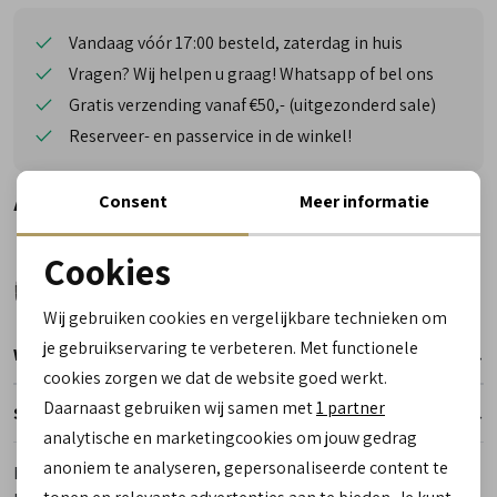
Vandaag vóór 17:00 besteld, zaterdag in huis
Vragen? Wij helpen u graag! Whatsapp of bel ons
Gratis verzending vanaf €50,- (uitgezonderd sale)
Reserveer- en passervice in de winkel!
Alternatieve kleuren
Consent
Meer informatie
Cookies
Noodzakelijke cookies
Wij gebruiken cookies en vergelijkbare technieken om
personalisatie cookies
je gebruikservaring te verbeteren. Met functionele
Winkelvoorraad
cookies zorgen we dat de website goed werkt.
Analytische cookies
Daarnaast gebruiken wij samen met
1 partner
Specificaties
Marketing cookies
analytische en marketingcookies om jouw gedrag
anoniem te analyseren, gepersonaliseerde content te
Merk
Solidus