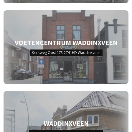
VOETENCENTRUM WADDINXVEEN
Kerkweg Oost 173 2741HD Waddinxveen
WADDINXVEEN