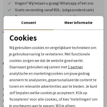
Vragen? Wij helpen u graag! Whatsapp of bel ons
Gratis verzending vanaf €50,- (uitgezonderd sale)
Reserveer- en passervice in de winkel!
Consent
Meer informatie
Alternatieve kleuren
Cookies
Noodzakelijke cookies
Wij gebruiken cookies en vergelijkbare technieken om
personalisatie cookies
je gebruikservaring te verbeteren. Met functionele
cookies zorgen we dat de website goed werkt.
Analytische cookies
Winkelvoorraad
Daarnaast gebruiken wij samen met
1 partner
Marketing cookies
analytische en marketingcookies om jouw gedrag
Specificaties
anoniem te analyseren, gepersonaliseerde content te
tonen en relevante advertenties aan te bieden. Je kunt
Merk
Plevier
zelf bepalen welke cookies je accepteert. Klik op
Leveranciercode
350-1 Basalt
'Accepteren' voor alle cookies, of kies 'Instellingen' om
Bestelcode
00023526-1
je voorkeuren aan te passen. Wil je alleen
Categorie
Laptoptassen