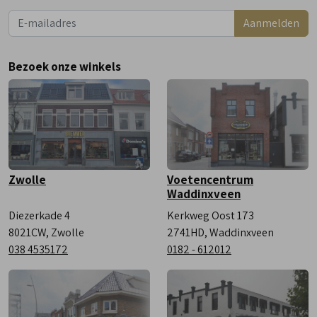
Dinsdag
9:00 - 18:00
Aanmelden
Woensdag
9:00 - 18:00
Donderdag
9:00 - 18:00
Bezoek onze winkels
Vrijdag
9:00 - 18:00
Zaterdag
9:00 - 17:00
Zwolle
Voetencentrum
Waddinxveen
Diezerkade 4
Kerkweg Oost 173
8021CW, Zwolle
2741HD, Waddinxveen
038 4535172
0182 - 612012