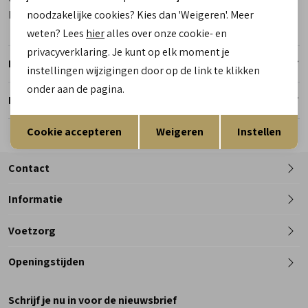
Kleur
Zwart
noodzakelijke cookies? Kies dan 'Weigeren'. Meer
weten? Lees
hier
alles over onze cookie- en
privacyverklaring. Je kunt op elk moment je
Retourneren
instellingen wijzigingen door op de link te klikken
onder aan de pagina.
Reserveer en pas in de winkel
Opslaan
Terug
Cookie accepteren
Weigeren
Instellen
Contact
Informatie
Telefoon
Voetzorg
0182 - 612012
Openingstijden
Maandag
Gesloten
Schrijf je nu in voor de nieuwsbrief