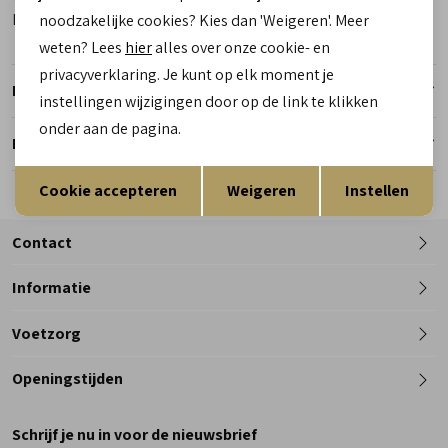
Kleur
Zilver
noodzakelijke cookies? Kies dan 'Weigeren'. Meer
weten? Lees
hier
alles over onze cookie- en
privacyverklaring. Je kunt op elk moment je
Retourneren
instellingen wijzigingen door op de link te klikken
onder aan de pagina.
Reserveer en pas in de winkel
Opslaan
Terug
Cookie accepteren
Weigeren
Instellen
Contact
Informatie
Telefoon
Voetzorg
0182 - 612012
Openingstijden
Maandag
Gesloten
Schrijf je nu in voor de nieuwsbrief