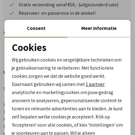
Gratis verzending vanaf €50,- (uitgezonderd sale)
Reserveer- en passervice in de winkel!
Consent
Meer informatie
Alternatieve kleuren
Cookies
Noodzakelijke cookies
Wij gebruiken cookies en vergelijkbare technieken om
personalisatie cookies
je gebruikservaring te verbeteren. Met functionele
Winkelvoorraad
cookies zorgen we dat de website goed werkt.
Analytische cookies
Daarnaast gebruiken wij samen met
1 partner
Specificaties
Marketing cookies
analytische en marketingcookies om jouw gedrag
anoniem te analyseren, gepersonaliseerde content te
Merk
Piedro
tonen en relevante advertenties aan te bieden. Je kunt
Leveranciercode
111.76181.10.9236
zelf bepalen welke cookies je accepteert. Klik op
Bestelcode
00009039-90
'Accepteren' voor alle cookies, of kies 'Instellingen' om
Breedtemaat
2.5
je voorkeuren aan te passen. Wil je alleen
Categorie
Sneakers