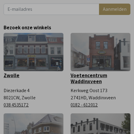
Dinsdag
9:00 - 18:00
Aanmelden
Woensdag
9:00 - 18:00
Donderdag
9:00 - 18:00
Bezoek onze winkels
Vrijdag
9:00 - 18:00
Zaterdag
9:00 - 17:00
Zwolle
Voetencentrum
Waddinxveen
Diezerkade 4
Kerkweg Oost 173
8021CW, Zwolle
2741HD, Waddinxveen
038 4535172
0182 - 612012