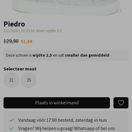
1
/1
Piedro
111.76181.10.9236 zilver wijdte 2.5
129,90
51,99
Deze schoen is
wijdte 2,5
en valt
smaller dan gemiddeld
Selecteer maat
31
35
Plaats in winkelmand
Vandaag vóór 17:00 besteld, zaterdag in huis
Vragen? Wij helpen u graag! Whatsapp of bel ons