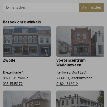
Dinsdag
9:00 - 18:00
Aanmelden
Woensdag
9:00 - 18:00
Donderdag
9:00 - 18:00
Bezoek onze winkels
Vrijdag
9:00 - 18:00
Zaterdag
9:00 - 17:00
Zwolle
Voetencentrum
Waddinxveen
Diezerkade 4
Kerkweg Oost 173
8021CW, Zwolle
2741HD, Waddinxveen
038 4535172
0182 - 612012