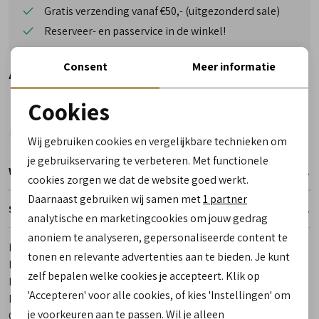
Gratis verzending vanaf €50,- (uitgezonderd sale)
Reserveer- en passervice in de winkel!
Consent
Meer informatie
Alternatieve kleuren
Cookies
Noodzakelijke cookies
Wij gebruiken cookies en vergelijkbare technieken om
personalisatie cookies
je gebruikservaring te verbeteren. Met functionele
Winkelvoorraad
cookies zorgen we dat de website goed werkt.
Analytische cookies
Daarnaast gebruiken wij samen met
1 partner
Specificaties
Marketing cookies
analytische en marketingcookies om jouw gedrag
anoniem te analyseren, gepersonaliseerde content te
Merk
Piedro
tonen en relevante advertenties aan te bieden. Je kunt
Leveranciercode
111.74001.10.9921
zelf bepalen welke cookies je accepteert. Klik op
Bestelcode
00009037-10
'Accepteren' voor alle cookies, of kies 'Instellingen' om
Breedtemaat
2.5
je voorkeuren aan te passen. Wil je alleen
Categorie
Sneakers