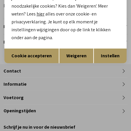
Kleur
Wit
noodzakelijke cookies? Kies dan 'Weigeren'. Meer
weten? Lees
hier
alles over onze cookie- en
privacyverklaring. Je kunt op elk moment je
Retourneren
instellingen wijzigingen door op de link te klikken
onder aan de pagina.
Reserveer en pas in de winkel
Opslaan
Terug
Cookie accepteren
Weigeren
Instellen
Contact
Informatie
Telefoon
Voetzorg
0182 - 612012
Openingstijden
Maandag
Gesloten
Schrijf je nu in voor de nieuwsbrief