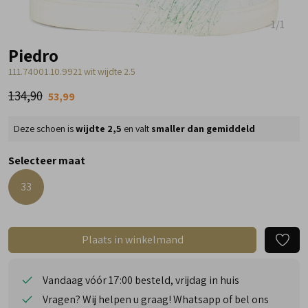
1
/1
Piedro
111.74001.10.9921 wit wijdte 2.5
134,90
53,99
Deze schoen is
wijdte 2,5
en valt
smaller dan gemiddeld
Selecteer maat
33
Plaats in winkelmand
Vandaag vóór 17:00 besteld, vrijdag in huis
Vragen? Wij helpen u graag! Whatsapp of bel ons