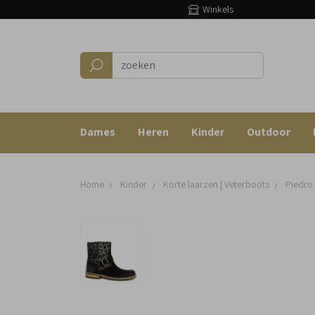
Winkels
Dames
Heren
Kinder
Outdoor
Home
Kinder
Korte laarzen | Veterboots
Piedro