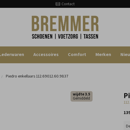
Contact
Lederwaren
Accessoires
Comfort
Merken
Nie
Piedro enkellaars
112.69012.60.9837
P
wijdte 3.5
Gemiddeld
112
13
De