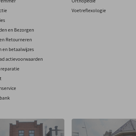
Bremmer
Orthopedie
ctie
Voetreflexologie
ies
den en Bezorgen
 en Retourneren
 en betaalwijzes
ad actievoorwaarden
reparatie
t
nservice
bank