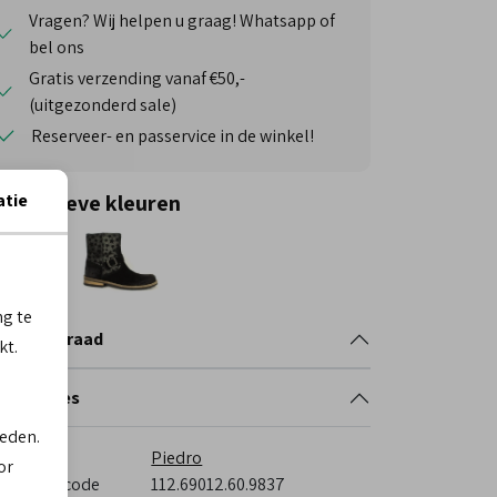
Vragen? Wij helpen u graag! Whatsapp of
bel ons
Gratis verzending vanaf €50,-
(uitgezonderd sale)
Reserveer- en passervice in de winkel!
atie
ternatieve kleuren
ng te
nkelvoorraad
kt.
cificaties
ieden.
rk
Piedro
or
veranciercode
112.69012.60.9837