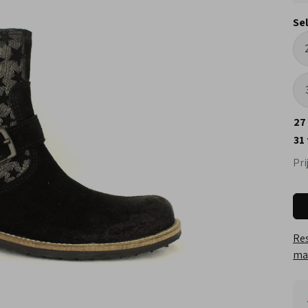
Se
27
31
Pri
Res
maa