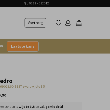
0182 - 612012
Voetzorg
uw
Laatste kans
iedro
.69012.60.9837 zwart wijdte 3.5
9,90
ze schoen is
wijdte 3,5
en valt
gemiddeld