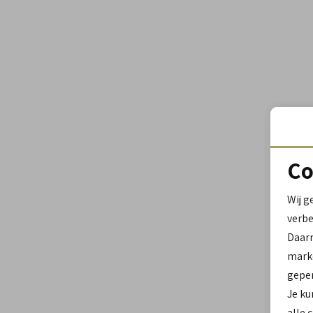
Co
Wij g
verbe
Daar
marke
geper
Je ku
alle 