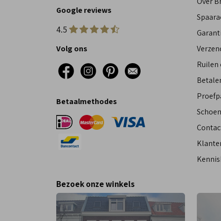
Over 
Google reviews
Spaara
4.5
Garant
Volg ons
Verzen
Ruilen
Betalen
Proefp
Betaalmethodes
Schoen
Contac
Klante
Kennis
Bezoek onze winkels