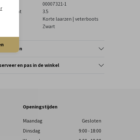
stelcode
00007321-1
er
eedtemaat
3.5
tegorie
Korte laarzen | veterboots
eur
Zwart
en
tourneren
erveer en pas in de winkel
Openingstijden
Maandag
Gesloten
Dinsdag
9:00 - 18:00