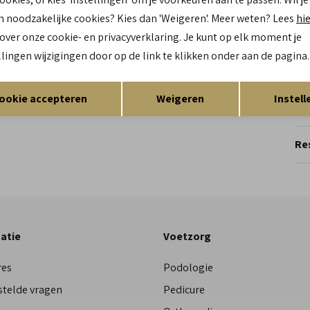
Be
n noodzakelijke cookies? Kies dan 'Weigeren'. Meer weten? Lees
hi
Br
 over onze cookie- en privacyverklaring. Je kunt op elk moment je
Ca
llingen wijzigingen door op de link te klikken onder aan de pagina.
Kl
Opslaan
Terug
ookie accepteren
Weigeren
Instell
Re
Res
atie
Voetzorg
res
Podologie
stelde vragen
Pedicure