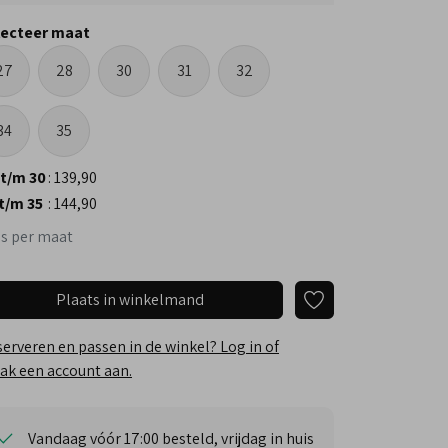
lecteer maat
27
28
30
31
32
34
35
 t/m 30
:
139,90
 t/m 35
:
144,90
js per maat
Plaats in winkelmand
erveren en passen in de winkel? Log in of
k een account aan.
Vandaag vóór 17:00 besteld, vrijdag in huis