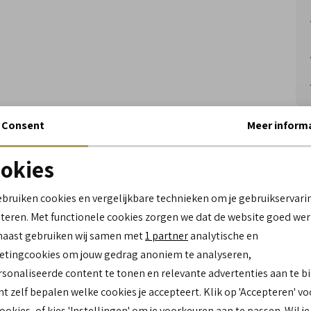
Consent
Meer inform
Al
okies
Noodzakelijke cookies
personalisatie cookies
ebruiken cookies en vergelijkbare technieken om je gebruikservari
Wi
teren. Met functionele cookies zorgen we dat de website goed wer
Analytische cookies
Marketing cookies
naast gebruiken wij samen met
1 partner
analytische en
Spe
tingcookies om jouw gedrag anoniem te analyseren,
sonaliseerde content te tonen en relevante advertenties aan te b
Me
nt zelf bepalen welke cookies je accepteert. Klik op 'Accepteren' vo
Le
cookies, of kies 'Instellingen' om je voorkeuren aan te passen. Wil je