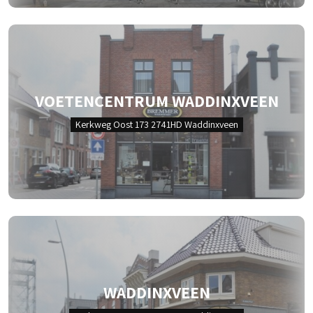
VOETENCENTRUM WADDINXVEEN
Kerkweg Oost 173 2741HD Waddinxveen
WADDINXVEEN