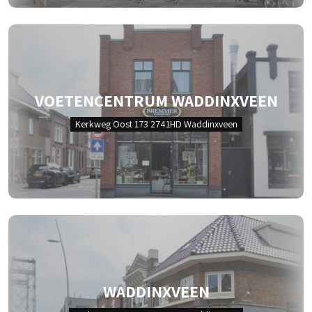
VOETENCENTRUM WADDINXVEEN
Kerkweg Oost 173 2741HD Waddinxveen
WADDINXVEEN