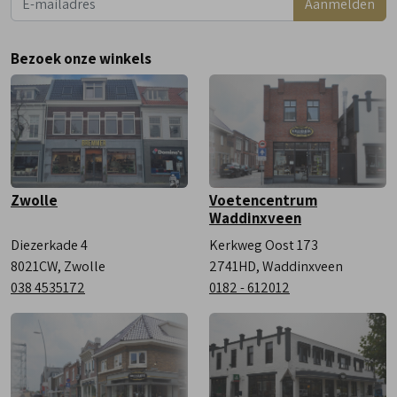
Aanmelden
Woensdag
9:00 - 18:00
Donderdag
9:00 - 18:00
Bezoek onze winkels
Vrijdag
9:00 - 18:00
Zaterdag
9:00 - 17:00
Zwolle
Voetencentrum
Waddinxveen
Diezerkade 4
Kerkweg Oost 173
8021CW, Zwolle
2741HD, Waddinxveen
038 4535172
0182 - 612012