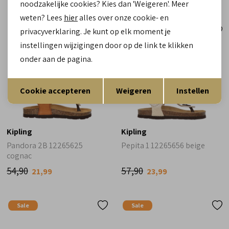
noodzakelijke cookies? Kies dan 'Weigeren'. Meer
weten? Lees
hier
alles over onze cookie- en
privacyverklaring. Je kunt op elk moment je
Sale
Sale
instellingen wijzigingen door op de link te klikken
onder aan de pagina.
Opslaan
Terug
Cookie accepteren
Weigeren
Instellen
Kipling
Kipling
Pandora 2B 12265625
Pepita 1 12265656 beige
cognac
54,90
57,90
21,99
23,99
Sale
Sale