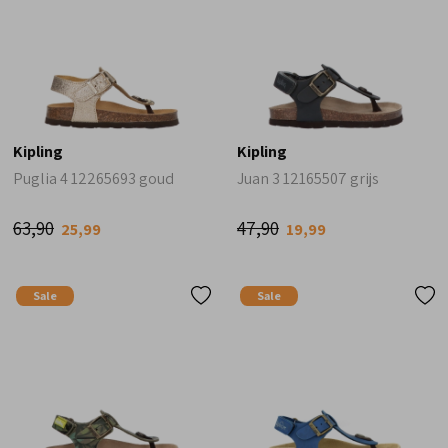
Kipling
Kipling
Puglia 4 12265693 goud
Juan 3 12165507 grijs
63,90
47,90
25,99
19,99
Sale
Sale