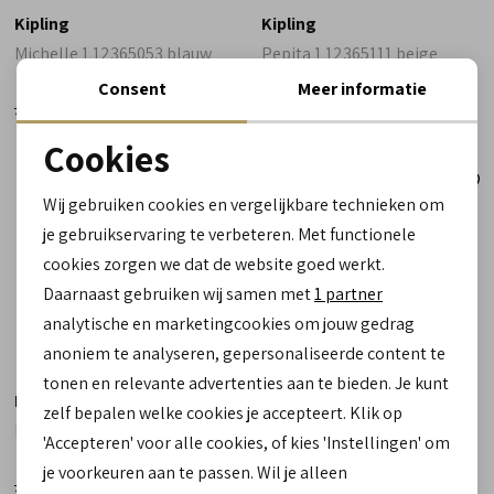
Kipling
Kipling
Michelle 1 12365053 blauw
Pepita 1 12365111 beige
Consent
Meer informatie
54,90
57,90
21,99
23,99
Cookies
Noodzakelijke cookies
Sale
Sale
Wij gebruiken cookies en vergelijkbare technieken om
personalisatie cookies
je gebruikservaring te verbeteren. Met functionele
cookies zorgen we dat de website goed werkt.
Analytische cookies
Daarnaast gebruiken wij samen met
1 partner
Marketing cookies
analytische en marketingcookies om jouw gedrag
anoniem te analyseren, gepersonaliseerde content te
tonen en relevante advertenties aan te bieden. Je kunt
Kipling
Kipling
zelf bepalen welke cookies je accepteert. Klik op
Pepita 1 12365111 rose
Fabio 12265501 grijs
'Accepteren' voor alle cookies, of kies 'Instellingen' om
je voorkeuren aan te passen. Wil je alleen
52,90
57,90
21,99
23,99