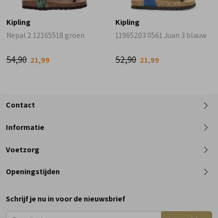
Kipling
Kipling
Nepal 2 12165518 groen
11965203 0561 Juan 3 blauw
54,90
52,90
21,99
21,99
Contact
Informatie
Telefoon
Voetzorg
0182 - 612012
Openingstijden
Maandag
Gesloten
Schrijf je nu in voor de nieuwsbrief
Dinsdag
9:00 - 18:00