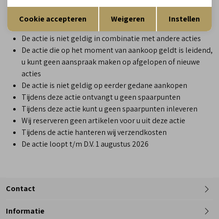
De actie is niet geldig op onze
wandel en nieuwe
Opslaan
Terug
collectie
: mocht u toch een wandel item bestellen met
Cookie accepteren
Weigeren
Instellen
de kortingscode, annuleren wij uw bestelling.
De actie is niet geldig in combinatie met andere acties
De actie die op het moment van aankoop geldt is leidend,
u kunt geen aanspraak maken op afgelopen of nieuwe
acties
De actie is niet geldig op eerder gedane aankopen
Tijdens deze actie ontvangt u geen spaarpunten
Tijdens deze actie kunt u geen spaarpunten inleveren
Wij reserveren geen artikelen voor u uit deze actie
Tijdens de actie hanteren wij verzendkosten
De actie loopt t/m D.V. 1 augustus 2026
Contact
Informatie