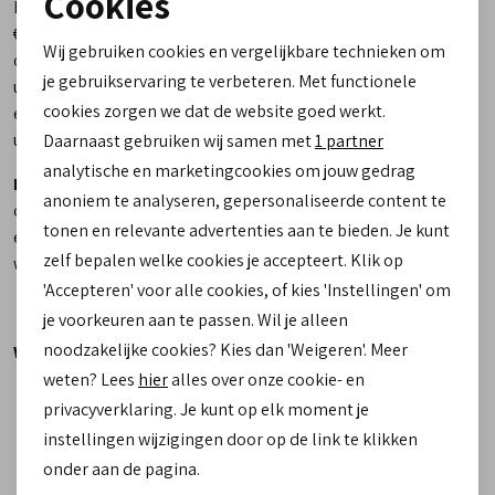
Cookies
Met het couponcode: 2026zomer krijgt u online op alle items
Noodzakelijke cookies
€25 korting. Artikelen uit onze Laatste-kans-collectie zijn
Wij gebruiken cookies en vergelijkbare technieken om
online al standaard met €25 afgeprijsd. Kiest u voor een item
personalisatie cookies
je gebruikservaring te verbeteren. Met functionele
uit deze collectie, dan ontvangt u met de couponcode nog
cookies zorgen we dat de website goed werkt.
eens €25 extra korting. Uw totale voordeel komt daarmee ook
Analytische cookies
uit op €50.
Daarnaast gebruiken wij samen met
1 partner
Marketing cookies
analytische en marketingcookies om jouw gedrag
Let op:
De coupon mag niet ingewisseld worden op onze
anoniem te analyseren, gepersonaliseerde content te
outdoor- en wandelcollectie en nieuwe collectie. Mocht u toch
tonen en relevante advertenties aan te bieden. Je kunt
een outdoor item bestellen met de kortingscode, annuleren
zelf bepalen welke cookies je accepteert. Klik op
wij uw bestelling.
'Accepteren' voor alle cookies, of kies 'Instellingen' om
je voorkeuren aan te passen. Wil je alleen
noodzakelijke cookies? Kies dan 'Weigeren'. Meer
Wat zijn de actie voorwaarden?
weten? Lees
hier
alles over onze cookie- en
De actie is alleen geldig bij een minimale besteding van
privacyverklaring. Je kunt op elk moment je
€100,-
instellingen wijzigingen door op de link te klikken
1 bon per klant, per besteding
onder aan de pagina.
De actie is geldig op onze schoenen- en tassen collectie