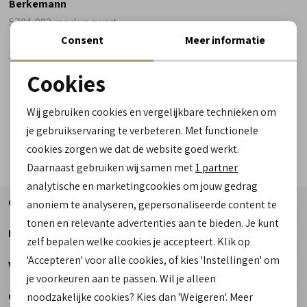
Berkemann
5704-982 markus zwart
Consent
Meer informatie
174,90
Cookies
Noodzakelijke cookies
Wij gebruiken cookies en vergelijkbare technieken om
personalisatie cookies
je gebruikservaring te verbeteren. Met functionele
cookies zorgen we dat de website goed werkt.
Analytische cookies
Daarnaast gebruiken wij samen met
1 partner
Marketing cookies
analytische en marketingcookies om jouw gedrag
Contact
anoniem te analyseren, gepersonaliseerde content te
tonen en relevante advertenties aan te bieden. Je kunt
Informatie
zelf bepalen welke cookies je accepteert. Klik op
'Accepteren' voor alle cookies, of kies 'Instellingen' om
Telefoon
Voetzorg
je voorkeuren aan te passen. Wil je alleen
0182 - 612012
Openingstijden
noodzakelijke cookies? Kies dan 'Weigeren'. Meer