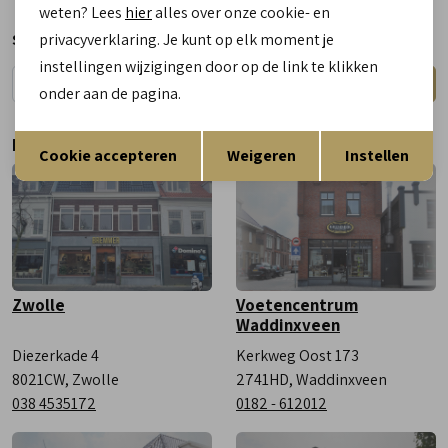
weten? Lees
hier
alles over onze cookie- en
Maandag
Gesloten
privacyverklaring. Je kunt op elk moment je
Schrijf je nu in voor de nieuwsbrief
Dinsdag
9:00 - 18:00
instellingen wijzigingen door op de link te klikken
Aanmelden
Woensdag
9:00 - 18:00
onder aan de pagina.
Donderdag
9:00 - 18:00
Opslaan
Terug
Bezoek onze winkels
Vrijdag
9:00 - 18:00
Cookie accepteren
Weigeren
Instellen
Zaterdag
9:00 - 17:00
Zwolle
Voetencentrum
Waddinxveen
Diezerkade 4
Kerkweg Oost 173
8021CW, Zwolle
2741HD, Waddinxveen
038 4535172
0182 - 612012