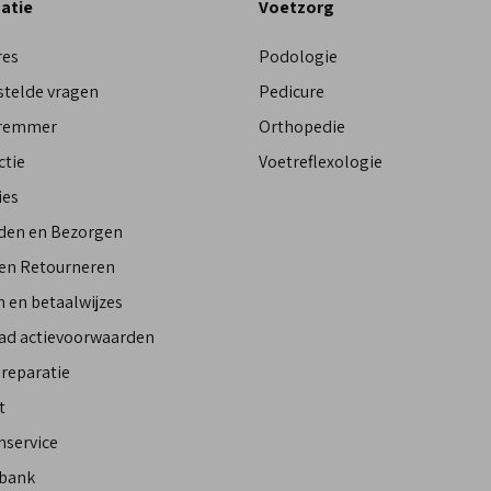
atie
Voetzorg
res
Podologie
stelde vragen
Pedicure
Bremmer
Orthopedie
ctie
Voetreflexologie
ies
den en Bezorgen
 en Retourneren
 en betaalwijzes
ad actievoorwaarden
reparatie
t
nservice
bank