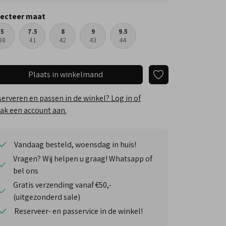
lecteer maat
5
7.5
8
9
9.5
38
41
42
43
44
Plaats in winkelmand
erveren en passen in de winkel? Log in of
k een account aan.
Vandaag besteld, woensdag in huis!
Vragen? Wij helpen u graag! Whatsapp of
bel ons
Gratis verzending vanaf €50,-
(uitgezonderd sale)
Reserveer- en passervice in de winkel!