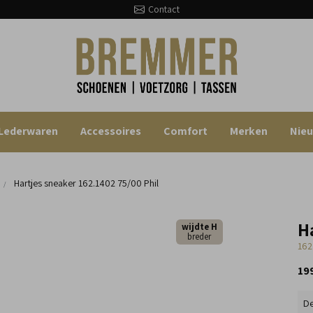
Contact
Lederwaren
Accessoires
Comfort
Merken
Nie
Hartjes sneaker
162.1402 75/00 Phil
H
wijdte H
breder
162
19
De