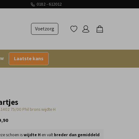
0182 - 612012
Voetzorg
uw
Laatste kans
artjes
.1402 75/00 Phil brons wijdte H
9,90
ze schoen is
wijdte H
en valt
breder dan gemiddeld