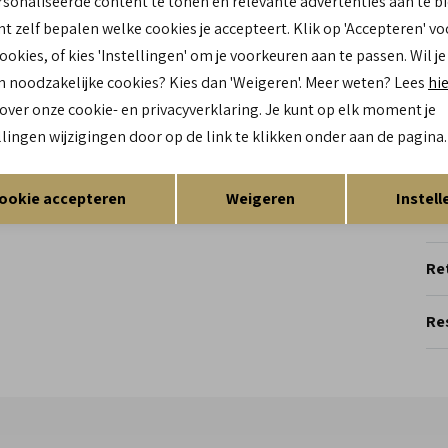
sonaliseerde content te tonen en relevante advertenties aan te b
Br
nt zelf bepalen welke cookies je accepteert. Klik op 'Accepteren' vo
Lo
Ca
cookies, of kies 'Instellingen' om je voorkeuren aan te passen. Wil je
Kl
n noodzakelijke cookies? Kies dan 'Weigeren'. Meer weten? Lees
hi
Mat
 over onze cookie- en privacyverklaring. Je kunt op elk moment je
bu
llingen wijzigingen door op de link te klikken onder aan de pagina.
Mat
bi
Opslaan
Terug
Zo
ookie accepteren
Weigeren
Instell
Re
Res