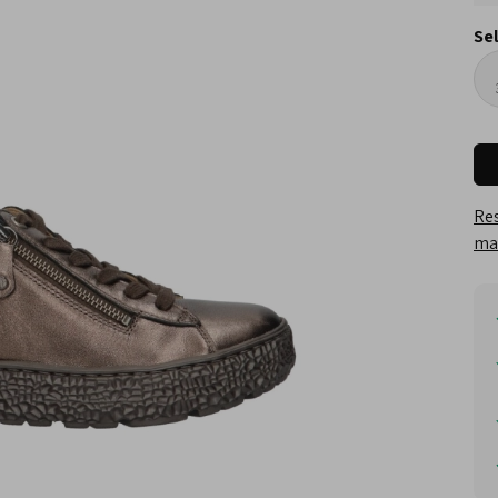
Se
Res
maa