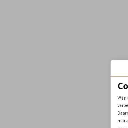
Co
Wij g
verbe
Daar
marke