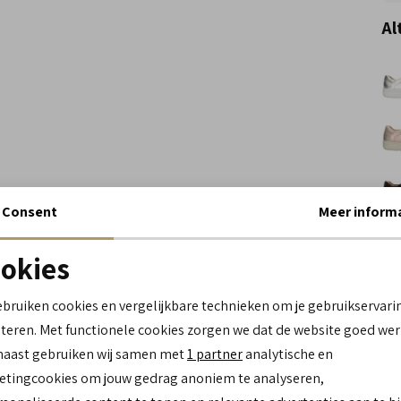
Al
Consent
Meer inform
Wi
okies
Noodzakelijke cookies
personalisatie cookies
Spe
ebruiken cookies en vergelijkbare technieken om je gebruikservari
teren. Met functionele cookies zorgen we dat de website goed wer
Analytische cookies
Marketing cookies
Me
naast gebruiken wij samen met
1 partner
analytische en
Le
tingcookies om jouw gedrag anoniem te analyseren,
Be