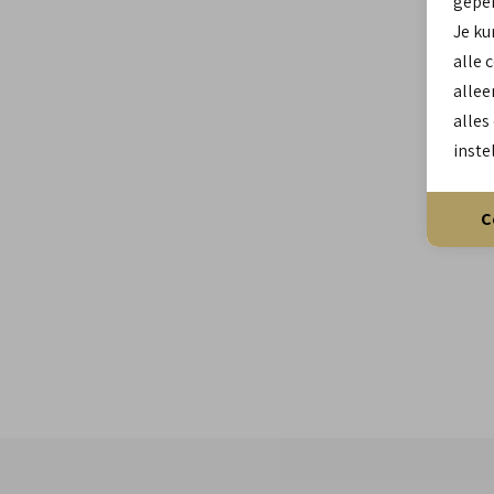
geper
Je ku
alle 
allee
alles
inste
C