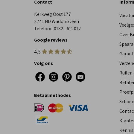
Contact
Inform
Kerkweg Oost 177
Vacatu
2741 HD Waddinxveen
Veelge
Telefoon
0182 - 612012
Over 
Google reviews
Spaara
4.5
Garant
Volg ons
Verzen
Ruilen
Betalen
Proefp
Betaalmethodes
Schoen
Contac
Klante
Kennis