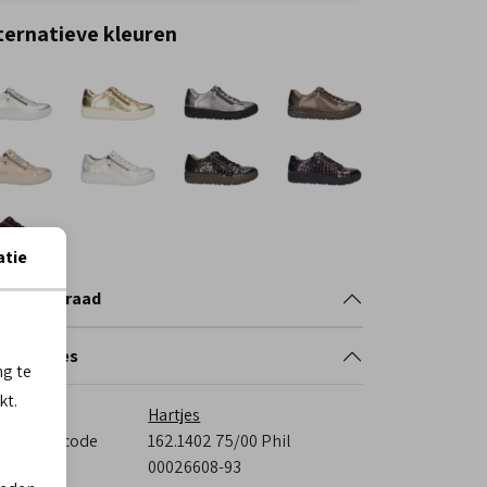
ternatieve kleuren
atie
nkelvoorraad
cificaties
ng te
kt.
rk
Hartjes
veranciercode
162.1402 75/00 Phil
stelcode
00026608-93