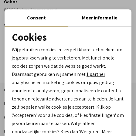
Gabor
010604 Metallic rose goud
Consent
Meer informatie
65,99
Cookies
Noodzakelijke cookies
Wij gebruiken cookies en vergelijkbare technieken om
personalisatie cookies
je gebruikservaring te verbeteren. Met functionele
cookies zorgen we dat de website goed werkt.
Analytische cookies
Daarnaast gebruiken wij samen met
1 partner
Marketing cookies
analytische en marketingcookies om jouw gedrag
Contact
anoniem te analyseren, gepersonaliseerde content te
tonen en relevante advertenties aan te bieden. Je kunt
Informatie
zelf bepalen welke cookies je accepteert. Klik op
'Accepteren' voor alle cookies, of kies 'Instellingen' om
Telefoon
Voetzorg
je voorkeuren aan te passen. Wil je alleen
0182 - 612012
Openingstijden
noodzakelijke cookies? Kies dan 'Weigeren'. Meer