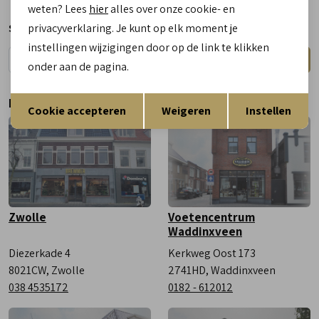
weten? Lees
hier
alles over onze cookie- en
Maandag
Gesloten
privacyverklaring. Je kunt op elk moment je
Schrijf je nu in voor de nieuwsbrief
Dinsdag
9:00 - 18:00
instellingen wijzigingen door op de link te klikken
Aanmelden
Woensdag
9:00 - 18:00
onder aan de pagina.
Donderdag
9:00 - 18:00
Opslaan
Terug
Bezoek onze winkels
Vrijdag
9:00 - 18:00
Cookie accepteren
Weigeren
Instellen
Zaterdag
9:00 - 17:00
Zwolle
Voetencentrum
Waddinxveen
Diezerkade 4
Kerkweg Oost 173
8021CW, Zwolle
2741HD, Waddinxveen
038 4535172
0182 - 612012