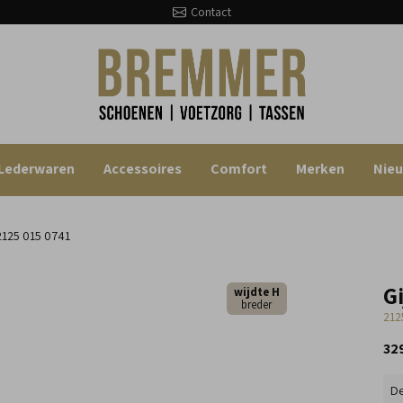
Contact
Lederwaren
Accessoires
Comfort
Merken
Nie
2125 015 0741
Gi
wijdte H
breder
212
32
De