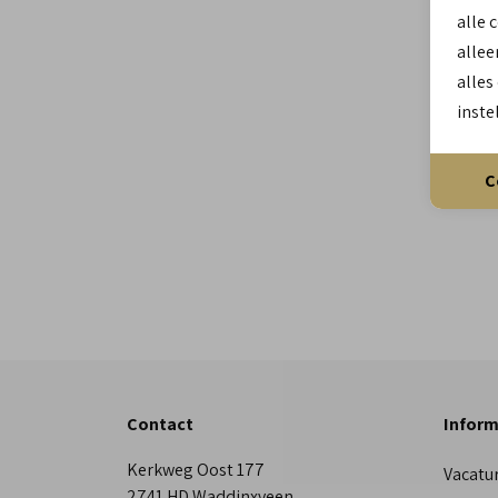
alle 
allee
alles
inste
C
Contact
Inform
Kerkweg Oost 177
Vacatu
2741 HD Waddinxveen