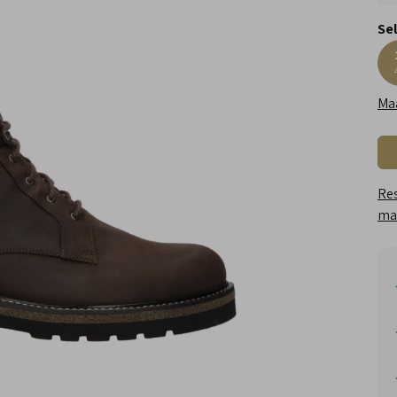
Se
Ma
Res
maa