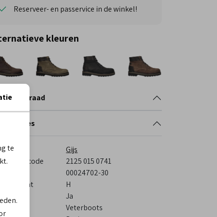
Reserveer- en passervice in de winkel!
ternatieve kleuren
atie
nkelvoorraad
cificaties
ng te
rk
Gijs
kt.
veranciercode
2125 015 0741
stelcode
00024702-30
eedtemaat
H
s voetbed
Ja
ieden.
tegorie
Veterboots
or