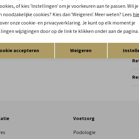
Kl
cookies, of kies 'Instellingen' om je voorkeuren aan te passen. Wil je
Mat
n noodzakelijke cookies? Kies dan 'Weigeren'. Meer weten? Lees
hi
bu
 over onze cookie- en privacyverklaring. Je kunt op elk moment je
Mat
llingen wijzigingen door op de link te klikken onder aan de pagina.
bi
Zo
Opslaan
Terug
ookie accepteren
Weigeren
Instell
Re
Res
atie
Voetzorg
res
Podologie