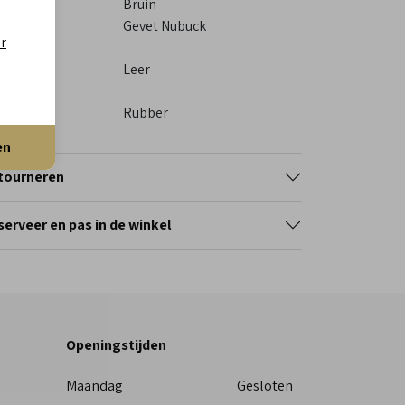
eur
Bruin
eriaal
Gevet Nubuck
er
itenkant
eriaal
Leer
nnenkant
ol
Rubber
en
tourneren
erveer en pas in de winkel
Openingstijden
Maandag
Gesloten