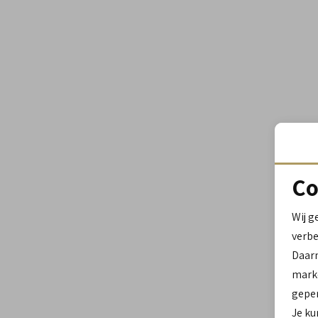
Co
Wij g
verbe
Daar
marke
geper
Je ku