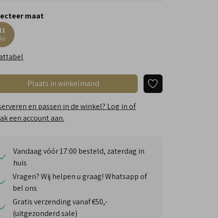
lecteer maat
11
46
attabel
Plaats in winkelmand
erveren en passen in de winkel? Log in of
k een account aan.
Vandaag vóór 17:00 besteld, zaterdag in
huis
Vragen? Wij helpen u graag! Whatsapp of
bel ons
Gratis verzending vanaf €50,-
(uitgezonderd sale)