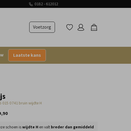
0182 - 612012
Voetzorg
uw
Laatste kans
js
5 015 0741 bruin wijdte H
9,90
ze schoen is
wijdte H
en valt
breder dan gemiddeld