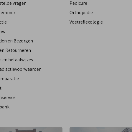
stelde vragen
Pedicure
Bremmer
Orthopedie
ctie
Voetreflexologie
ies
den en Bezorgen
 en Retourneren
 en betaalwijzes
ad actievoorwaarden
reparatie
t
nservice
bank