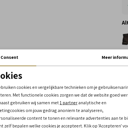
Al
Consent
Meer inform
Wi
okies
Spe
Noodzakelijke cookies
personalisatie cookies
ebruiken cookies en vergelijkbare technieken om je gebruikservari
Me
teren. Met functionele cookies zorgen we dat de website goed wer
Le
Analytische cookies
Marketing cookies
Be
naast gebruiken wij samen met
1 partner
analytische en
Br
tingcookies om jouw gedrag anoniem te analyseren,
Lo
sonaliseerde content te tonen en relevante advertenties aan te b
Ca
nt zelf bepalen welke cookies je accepteert. Klik op 'Accepteren' vo