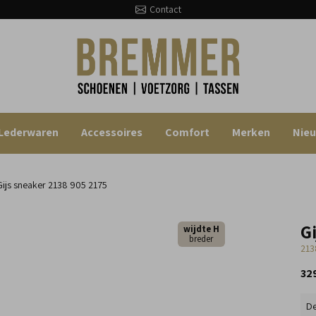
Contact
Lederwaren
Accessoires
Comfort
Merken
Nie
ijs sneaker
2138 905 2175
Gi
wijdte H
breder
213
32
De