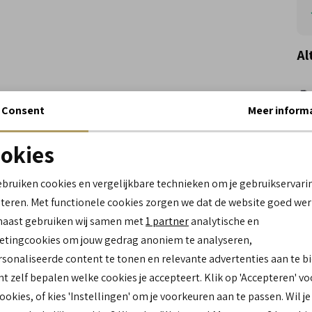
Al
Consent
Meer inform
okies
Noodzakelijke cookies
personalisatie cookies
Wi
ebruiken cookies en vergelijkbare technieken om je gebruikservari
teren. Met functionele cookies zorgen we dat de website goed wer
Analytische cookies
Marketing cookies
Spe
naast gebruiken wij samen met
1 partner
analytische en
tingcookies om jouw gedrag anoniem te analyseren,
Me
sonaliseerde content te tonen en relevante advertenties aan te b
Le
nt zelf bepalen welke cookies je accepteert. Klik op 'Accepteren' vo
Be
cookies, of kies 'Instellingen' om je voorkeuren aan te passen. Wil je
Br