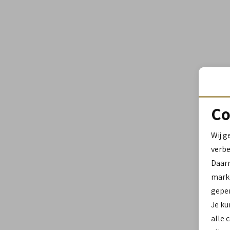
Co
Wij g
verbe
Daar
marke
geper
Je ku
alle 