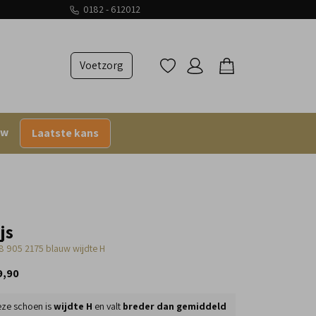
0182 - 612012
Voetzorg
uw
Laatste kans
js
8 905 2175 blauw wijdte H
9,90
ze schoen is
wijdte H
en valt
breder dan gemiddeld