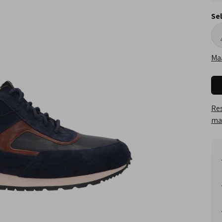
Se
Ma
Res
maa