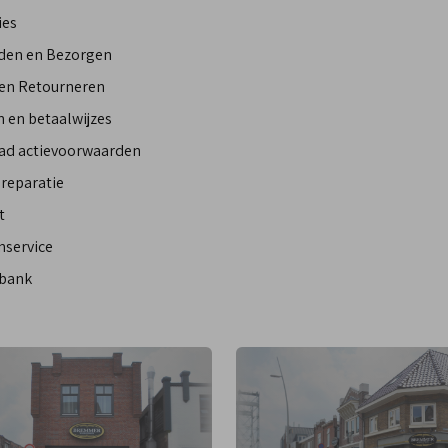
ies
den en Bezorgen
 en Retourneren
 en betaalwijzes
ad actievoorwaarden
reparatie
t
nservice
bank