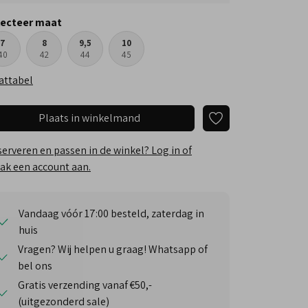
lecteer maat
7
8
9,5
10
40
42
44
45
attabel
Plaats in winkelmand
erveren en passen in de winkel? Log in of
k een account aan.
Vandaag vóór 17:00 besteld, zaterdag in
huis
Vragen? Wij helpen u graag! Whatsapp of
bel ons
Gratis verzending vanaf €50,-
(uitgezonderd sale)