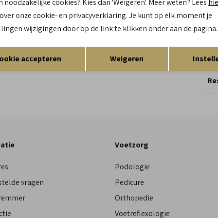
n noodzakelijke cookies? Kies dan 'Weigeren'. Meer weten? Lees
hi
Ca
 over onze cookie- en privacyverklaring. Je kunt op elk moment je
Kl
llingen wijzigingen door op de link te klikken onder aan de pagina.
Opslaan
Terug
Re
ookie accepteren
Weigeren
Instell
Res
atie
Voetzorg
res
Podologie
stelde vragen
Pedicure
Bremmer
Orthopedie
ctie
Voetreflexologie