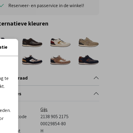
Reserveer- en passervice in de winkel!
ternatieve kleuren
atie
nkelvoorraad
ng te
kt.
cificaties
rk
Gijs
ieden.
veranciercode
2138 905 2175
or
stelcode
00029854-80
eedtemaat
H