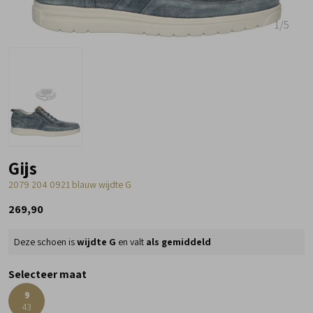
1
/5
Gijs
2079 204 0921 blauw wijdte G
269,90
Deze schoen is
wijdte G
en valt
als gemiddeld
Selecteer maat
9
43