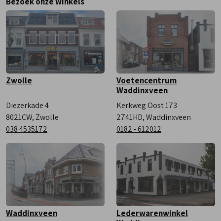
Bezoek onze winkels
Vrijdag
9:00 - 18:00
Zaterdag
9:00 - 17:00
Zwolle
Voetencentrum
Waddinxveen
Diezerkade 4
Kerkweg Oost 173
8021CW, Zwolle
2741HD, Waddinxveen
038 4535172
0182 - 612012
Waddinxveen
Lederwarenwinkel