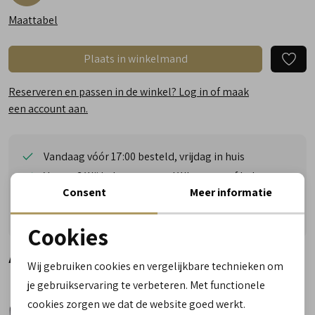
Maattabel
Plaats in winkelmand
Reserveren en passen in de winkel? Log in of maak
een account aan.
Vandaag vóór 17:00 besteld, vrijdag in huis
Vragen? Wij helpen u graag! Whatsapp of bel ons
Consent
Meer informatie
Gratis verzending vanaf €50,- (uitgezonderd sale)
Reserveer- en passervice in de winkel!
Cookies
Noodzakelijke cookies
Alternatieve kleuren
Wij gebruiken cookies en vergelijkbare technieken om
personalisatie cookies
je gebruikservaring te verbeteren. Met functionele
cookies zorgen we dat de website goed werkt.
Analytische cookies