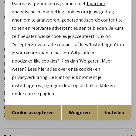
Daarnaast gebruiken wij samen met
1 partner
Marketing cookies
analytische en marketingcookies om jouw gedrag
Winkelvoorraad
anoniem te analyseren, gepersonaliseerde content te
tonen en relevante advertenties aan te bieden. Je kunt
Specificaties
zelf bepalen welke cookies je accepteert. Klik op
'Accepteren' voor alle cookies, of kies 'Instellingen' om
Merk
Gijs
je voorkeuren aan te passen. Wil je alleen
Leveranciercode
2079 204 0921
noodzakelijke cookies? Kies dan 'Weigeren'. Meer
Bestelcode
00025886-80
weten? Lees
hier
alles over onze cookie- en
Breedtemaat
G
privacyverklaring. Je kunt op elk moment je
Los voetbed
Ja
instellingen wijzigingen door op de link te klikken
Categorie
Sneakers | veterschoenen
Kleur
Blauw
onder aan de pagina.
Materiaal buitenkant
Suede
Opslaan
Terug
Materiaal binnenkant
Leer
Cookie accepteren
Weigeren
Instellen
Zool
Rubber