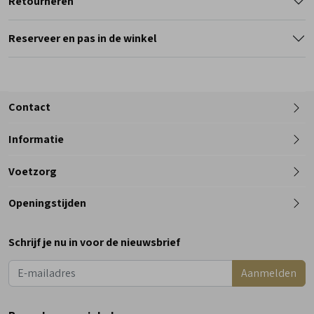
Retourneren
Reserveer en pas in de winkel
Contact
Informatie
Telefoon
Voetzorg
0182 - 612012
Openingstijden
Maandag
Gesloten
Schrijf je nu in voor de nieuwsbrief
Dinsdag
9:00 - 18:00
Aanmelden
Woensdag
9:00 - 18:00
Donderdag
9:00 - 18:00