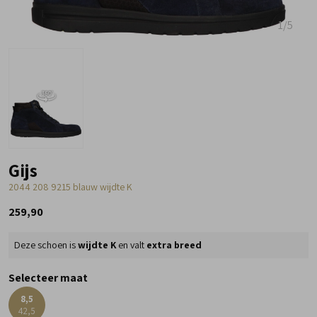
1
/5
Gijs
2044 208 9215 blauw wijdte K
259,90
Deze schoen is
wijdte K
en valt
extra breed
Selecteer maat
8,5
42,5