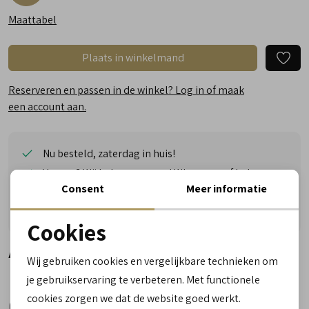
Maattabel
Plaats in winkelmand
Reserveren en passen in de winkel? Log in of maak
een account aan.
Nu besteld, zaterdag in huis!
Vragen? Wij helpen u graag! Whatsapp of bel ons
Consent
Meer informatie
Gratis verzending vanaf €50,- (uitgezonderd sale)
Reserveer- en passervice in de winkel!
Cookies
Noodzakelijke cookies
Alternatieve kleuren
Wij gebruiken cookies en vergelijkbare technieken om
personalisatie cookies
je gebruikservaring te verbeteren. Met functionele
cookies zorgen we dat de website goed werkt.
Analytische cookies