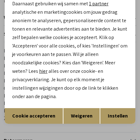
Daarnaast gebruiken wij samen met
1 partner
Marketing cookies
analytische en marketingcookies om jouw gedrag
Winkelvoorraad
anoniem te analyseren, gepersonaliseerde content te
tonen en relevante advertenties aan te bieden. Je kunt
Specificaties
zelf bepalen welke cookies je accepteert. Klik op
'Accepteren' voor alle cookies, of kies 'Instellingen' om
Merk
Gijs
je voorkeuren aan te passen. Wil je alleen
Leveranciercode
2044 208 9215
noodzakelijke cookies? Kies dan 'Weigeren'. Meer
Bestelcode
00022951-80
weten? Lees
hier
alles over onze cookie- en
Breedtemaat
K
privacyverklaring. Je kunt op elk moment je
Los voetbed
Ja
instellingen wijzigingen door op de link te klikken
Categorie
Sneakers | veterschoenen
Kleur
Blauw
onder aan de pagina.
Materiaal buitenkant
Suede
Opslaan
Terug
Materiaal binnenkant
Leer
Cookie accepteren
Weigeren
Instellen
Zool
Rubber