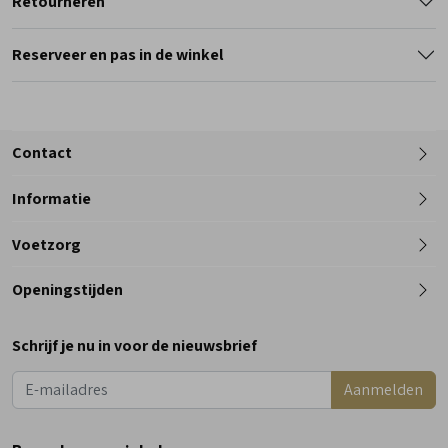
Retourneren
Reserveer en pas in de winkel
Contact
Informatie
Telefoon
Voetzorg
0182 - 612012
Openingstijden
Maandag
Gesloten
Schrijf je nu in voor de nieuwsbrief
Dinsdag
9:00 - 18:00
Aanmelden
Woensdag
9:00 - 18:00
Donderdag
9:00 - 18:00