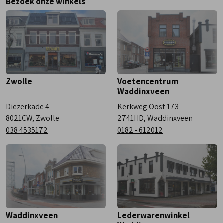
Bezoek onze winkels
Vrijdag
9:00 - 18:00
Zaterdag
9:00 - 17:00
Zwolle
Voetencentrum
Waddinxveen
Diezerkade 4
Kerkweg Oost 173
8021CW, Zwolle
2741HD, Waddinxveen
038 4535172
0182 - 612012
Waddinxveen
Lederwarenwinkel