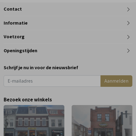
Contact
Informatie
Telefoon
Voetzorg
0182 - 612012
Openingstijden
Maandag
Gesloten
Schrijf je nu in voor de nieuwsbrief
Dinsdag
9:00 - 18:00
Aanmelden
Woensdag
9:00 - 18:00
Donderdag
9:00 - 18:00
Bezoek onze winkels
Vrijdag
9:00 - 18:00
Zaterdag
9:00 - 17:00