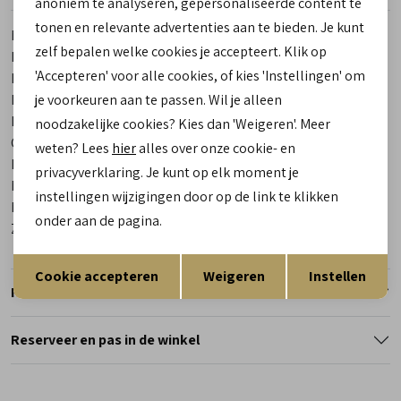
anoniem te analyseren, gepersonaliseerde content te
tonen en relevante advertenties aan te bieden. Je kunt
Merk
Gijs
zelf bepalen welke cookies je accepteert. Klik op
Leveranciercode
2085 205 1952
'Accepteren' voor alle cookies, of kies 'Instellingen' om
Bestelcode
00029511-40
Breedtemaat
H
je voorkeuren aan te passen. Wil je alleen
Los voetbed
Ja
noodzakelijke cookies? Kies dan 'Weigeren'. Meer
Categorie
Sneakers | veterschoenen
weten? Lees
hier
alles over onze cookie- en
Kleur
Beige
privacyverklaring. Je kunt op elk moment je
Materiaal buitenkant
Combinatie Leer
instellingen wijzigingen door op de link te klikken
Materiaal binnenkant
Leer
onder aan de pagina.
Zool
Rubber
Opslaan
Terug
Cookie accepteren
Weigeren
Instellen
Retourneren
Reserveer en pas in de winkel