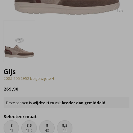
1
/5
Gijs
2085 205 1952 beige wijdte H
269,90
Deze schoen is
wijdte H
en valt
breder dan gemiddeld
Selecteer maat
8
8,5
9
9,5
42
42,5
43
44