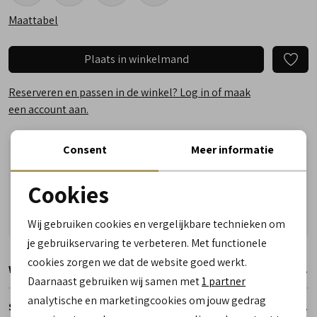
Maattabel
Plaats in winkelmand
Reserveren en passen in de winkel? Log in of maak
een account aan.
Consent
Meer informatie
Vandaag besteld, woensdag in huis!
Vragen? Wij helpen u graag! Whatsapp of bel ons
Cookies
Gratis verzending vanaf €50,- (uitgezonderd sale)
Noodzakelijke cookies
Reserveer- en passervice in de winkel!
Wij gebruiken cookies en vergelijkbare technieken om
personalisatie cookies
je gebruikservaring te verbeteren. Met functionele
cookies zorgen we dat de website goed werkt.
Analytische cookies
Winkelvoorraad
Daarnaast gebruiken wij samen met
1 partner
Marketing cookies
analytische en marketingcookies om jouw gedrag
Specificaties