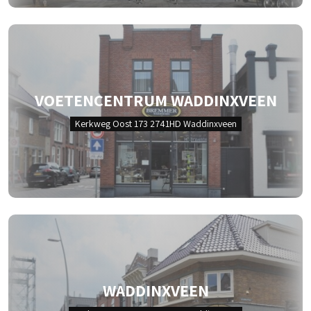
VOETENCENTRUM WADDINXVEEN
Kerkweg Oost 173 2741HD Waddinxveen
WADDINXVEEN