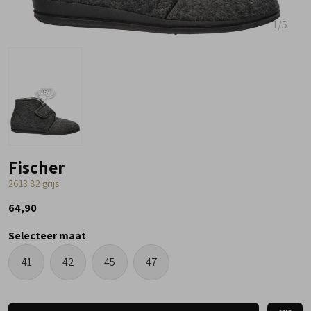
1
/5
Fischer
2613 82 grijs
64,90
Selecteer maat
41
42
45
47