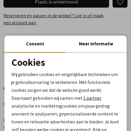
Plaats in winkelmand
Reserveren en passen in de winkel? Log in of maak
een account aan.
Vandaag vóór 17:00 besteld, vrijdag in huis
Consent
Meer informatie
Vragen? Wij helpen u graag! Whatsapp of bel ons
Cookies
Gratis verzending vanaf €50,- (uitgezonderd sale)
Noodzakelijke cookies
Reserveer- en passervice in de winkel!
Wij gebruiken cookies en vergelijkbare technieken om
personalisatie cookies
je gebruikservaring te verbeteren. Met functionele
Winkelvoorraad
cookies zorgen we dat de website goed werkt.
Analytische cookies
Daarnaast gebruiken wij samen met
1 partner
Marketing cookies
Specificaties
analytische en marketingcookies om jouw gedrag
anoniem te analyseren, gepersonaliseerde content te
Merk
Fischer
tonen en relevante advertenties aan te bieden. Je kunt
Leveranciercode
2613 82
zelf bepalen welke cookies je accepteert. Klik op