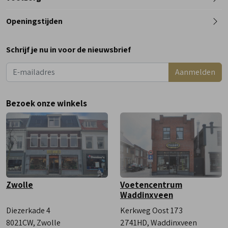
0182 - 612012
Openingstijden
Maandag
Gesloten
Schrijf je nu in voor de nieuwsbrief
Dinsdag
9:00 - 18:00
Aanmelden
Woensdag
9:00 - 18:00
Donderdag
9:00 - 18:00
Bezoek onze winkels
Vrijdag
9:00 - 18:00
Zaterdag
9:00 - 17:00
Zwolle
Voetencentrum
Waddinxveen
Diezerkade 4
Kerkweg Oost 173
8021CW, Zwolle
2741HD, Waddinxveen