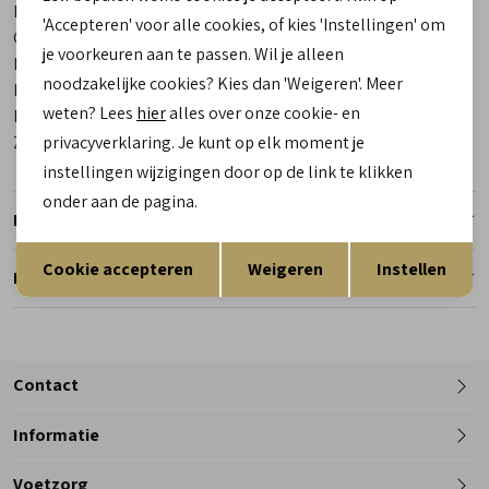
Bestelcode
00024762-20
'Accepteren' voor alle cookies, of kies 'Instellingen' om
Categorie
Slippers | pantoffels
je voorkeuren aan te passen. Wil je alleen
Kleur
Grijs
noodzakelijke cookies? Kies dan 'Weigeren'. Meer
Materiaal buitenkant
Vilt
weten? Lees
hier
alles over onze cookie- en
Materiaal binnenkant
Wol
Zool
privacyverklaring. Je kunt op elk moment je
Rubber
instellingen wijzigingen door op de link te klikken
onder aan de pagina.
Retourneren
Opslaan
Terug
Cookie accepteren
Weigeren
Instellen
Reserveer en pas in de winkel
Contact
Informatie
Telefoon
Voetzorg