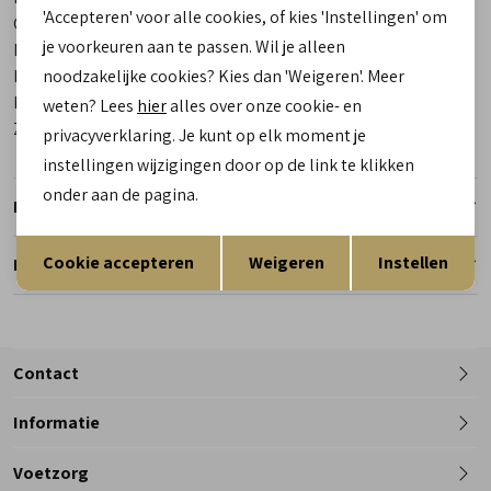
'Accepteren' voor alle cookies, of kies 'Instellingen' om
Categorie
Veterboots
je voorkeuren aan te passen. Wil je alleen
Kleur
Cognac
Materiaal buitenkant
Leer
noodzakelijke cookies? Kies dan 'Weigeren'. Meer
Materiaal binnenkant
Leer
weten? Lees
hier
alles over onze cookie- en
Zool
Rubber
privacyverklaring. Je kunt op elk moment je
instellingen wijzigingen door op de link te klikken
onder aan de pagina.
Retourneren
Opslaan
Terug
Cookie accepteren
Weigeren
Instellen
Reserveer en pas in de winkel
Contact
Informatie
Telefoon
Voetzorg