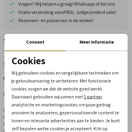
Vragen? Wij helpen u graag! Whatsapp of bel ons
Gratis verzending vanaf €50,- (uitgezonderd sale)
Reserveer- en passervice in de winkel!
Alternatieve kleuren
Consent
Meer informatie
Cookies
Noodzakelijke cookies
Wij gebruiken cookies en vergelijkbare technieken om
personalisatie cookies
Winkelvoorraad
je gebruikservaring te verbeteren. Met functionele
cookies zorgen we dat de website goed werkt.
Analytische cookies
Specificaties
Daarnaast gebruiken wij samen met
1 partner
Marketing cookies
analytische en marketingcookies om jouw gedrag
Merk
Australian
anoniem te analyseren, gepersonaliseerde content te
Leveranciercode
15.1212.02 T02 Conley
tonen en relevante advertenties aan te bieden. Je kunt
Bestelcode
00018780-35
zelf bepalen welke cookies je accepteert. Klik op
Los voetbed
Ja