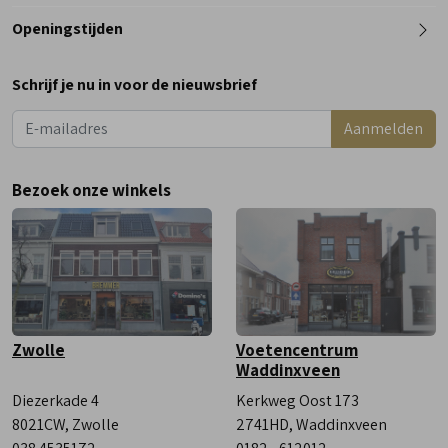
0182 - 612012
Openingstijden
Maandag
Gesloten
Schrijf je nu in voor de nieuwsbrief
Dinsdag
9:00 - 18:00
Aanmelden
Woensdag
9:00 - 18:00
Donderdag
9:00 - 18:00
Bezoek onze winkels
Vrijdag
9:00 - 18:00
Zaterdag
9:00 - 17:00
Zwolle
Voetencentrum
Waddinxveen
Diezerkade 4
Kerkweg Oost 173
8021CW, Zwolle
2741HD, Waddinxveen